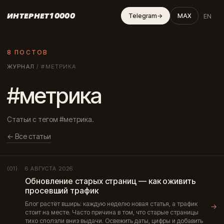
ИНТЕРНЕТ10000
EN
Telegram
→
MAX
8 ПОСТОВ
ЖУРНАЛ
/
#МЕТРИКА
#метрика
Статьи с тегом #метрика.
← Все статьи
6 АВГУСТА 2026
(01)
Обновление старых страниц — как оживить
просевший трафик
Блог растёт вширь: каждую неделю новая статья, а трафик
→
стоит на месте. Часто причина в том, что старые страницы
тихо сползли вниз выдачи. Освежить даты, цифры и добавить