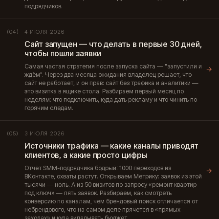
подрядчиков.
4 ИЮЛЯ 2026
(04)
Сайт запущен — что делать в первые 30 дней,
чтобы пошли заявки
Самая частая стратегия после запуска сайта — "запустили и
→
ждём". Через два месяца ожидания владелец решает, что
сайт не работает, и он прав: сайт без трафика и аналитики —
это визитка в ящике стола. Разбираем первый месяц по
неделям: что подключить, куда дать рекламу и что чинить по
горячим следам.
3 ИЮЛЯ 2026
(05)
Источники трафика — какие каналы приводят
клиентов, а какие просто цифры
Отчёт SMM-подрядчика бодрый: 1000 переходов из
→
ВКонтакте, охваты растут. Открываем Метрику: заявок из этой
тысячи — ноль. А из 50 визитов по запросу «ремонт квартир
под ключ» — пять заявок. Разбираем, как смотреть
конверсию по каналам, чем брендовый поиск отличается от
небрендового, что на самом деле прячется в «прямых
заходах» и куда вкладывать бюджет.