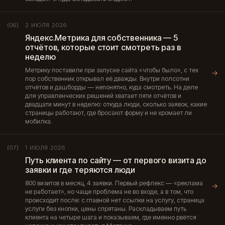
2 ИЮЛЯ 2026
(06)
Яндекс.Метрика для собственника — 5
отчётов, которые стоит смотреть раз в
неделю
Метрику поставили при запуске сайта «чтобы было», с тех
→
пор собственник открывал её дважды. Внутри полсотни
отчётов и дашборды — непонятно, куда смотреть. На деле
для управленческих решений хватает пяти отчётов и
двадцати минут в неделю: откуда люди, сколько заявок, какие
страницы работают, где бросают форму и не хромает ли
мобилка.
1 ИЮЛЯ 2026
(07)
Путь клиента по сайту — от первого визита до
заявки и где теряются люди
800 визитов в месяц, 4 заявки. Первый рефлекс — «реклама
→
не работает», но чаще проблема не во входе, а в том, что
происходит после: с главной нет ссылки на услугу, страница
услуги без кнопки, цены спрятаны. Раскладываем путь
клиента на четыре шага и показываем, где именно рвётся