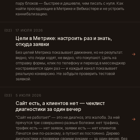
пару блоков — быстрее и дешевле, чем писать с нуля. Как
найти проседающие в Метрике и Вебмастере и не устроить
каннибализацию.
17 ИЮЛЯ 2026
(02)
Цели в Метрике: настроить раз и знать,
откуда заявки
Без целей Метрика показывает движение, но не результат:
→
видно, что люди ходят, не видно, что покупают. Цель на
отправку формы, клик по телефону и переход в мессенджер
настраивается один раз — и каждый канал показывает
реальную конверсию. Не забудьте проверить тестовой
заявкой.
5 ИЮЛЯ 2026
(03)
Сайт есть, а клиентов нет — чеклист
диагностики за один вечер
"Сайт не работает" — это не диагноз, это жалоба. За ней
→
прячутся три совершенно разные болезни: нет трафика,
трафик есть — нет заявок, заявки есть — нет клиентов.
Лечатся они по-разному, а путают их постоянно. Дерево
диагностики и проверки своими руками — за один вечер, без