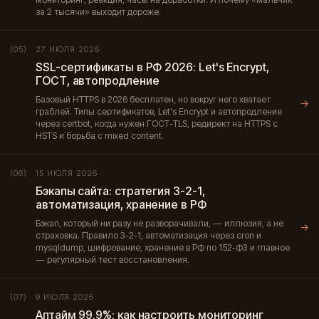
за 2 тысячи» выходит дороже.
27 ИЮЛЯ 2026
(05)
SSL-сертификаты в РФ 2026: Let's Encrypt,
ГОСТ, автопродление
Базовый HTTPS в 2026 бесплатен, но вокруг него хватает
→
граблей. Типы сертификатов, Let's Encrypt и автопродление
через certbot, когда нужен ГОСТ-TLS, редирект на HTTPS с
HSTS и борьба с mixed content.
15 ИЮЛЯ 2026
(06)
Бэкапы сайта: стратегия 3-2-1,
автоматизация, хранение в РФ
Бэкап, который ни разу не разворачивали, — иллюзия, а не
→
страховка. Правило 3-2-1, автоматизация через cron и
mysqldump, шифрование, хранение в РФ по 152-ФЗ и главное
— регулярный тест восстановления.
9 ИЮЛЯ 2026
(07)
Аптайм 99.9%: как настроить мониторинг