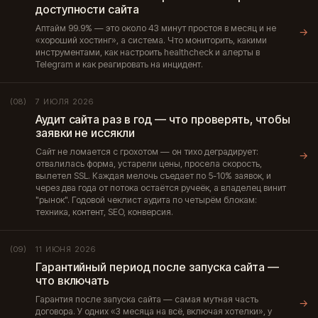
доступности сайта
Аптайм 99.9% — это около 43 минут простоя в месяц и не
→
«хороший хостинг», а система. Что мониторить, какими
инструментами, как настроить healthcheck и алерты в
Telegram и как реагировать на инцидент.
7 ИЮЛЯ 2026
(08)
Аудит сайта раз в год — что проверять, чтобы
заявки не иссякли
Сайт не ломается с грохотом — он тихо деградирует:
→
отвалилась форма, устарели цены, просела скорость,
вылетел SSL. Каждая мелочь съедает по 5-10% заявок, и
через два года от потока остаётся ручеёк, а владелец винит
"рынок". Годовой чеклист аудита по четырём блокам:
техника, контент, SEO, конверсия.
11 ИЮНЯ 2026
(09)
Гарантийный период после запуска сайта —
что включать
Гарантия после запуска сайта — самая мутная часть
→
договора. У одних «3 месяца на всё, включая хотелки», у