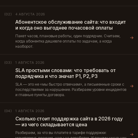
4 АВГУСТА 2026
(02)
Абонентское обслуживание сайта: что входит
и когда оно выгоднее почасовой оплаты
Пакет часов, плановые работы, один подрядчик. Считаем,
→
когда абонентка дешевле оплаты по задачам, а когда
наоборот.
1 АВГУСТА 2026
(03)
SLA простыми словами: что требовать от
подрядчика и что значат P1, P2, P3
SLA — это не «мы быстро отвечаем», а письменные сроки с
→
последствиями за нарушение. Разбираем уровни инцидентов
и главные пункты договора.
1 АВГУСТА 2026
(04)
Сколько стоит поддержка сайта в 2026 году
— из чего складывается цена
Разбираем, за что вы платите в тарифе поддержки:
→
мониторинг, реакция, часы на доработки. И почему «мальчик