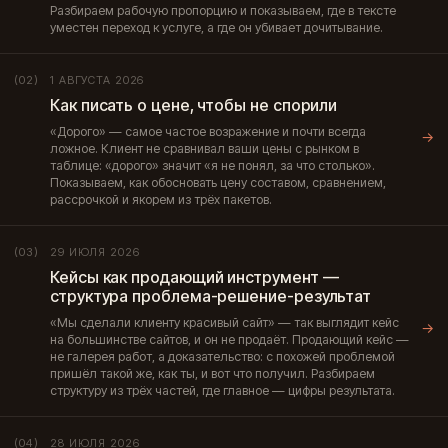
Разбираем рабочую пропорцию и показываем, где в тексте
уместен переход к услуге, а где он убивает дочитывание.
1 АВГУСТА 2026
(02)
Как писать о цене, чтобы не спорили
«Дорого» — самое частое возражение и почти всегда
→
ложное. Клиент не сравнивал ваши цены с рынком в
таблице: «дорого» значит «я не понял, за что столько».
Показываем, как обосновать цену составом, сравнением,
рассрочкой и якорем из трёх пакетов.
29 ИЮЛЯ 2026
(03)
Кейсы как продающий инструмент —
структура проблема-решение-результат
«Мы сделали клиенту красивый сайт» — так выглядит кейс
→
на большинстве сайтов, и он не продаёт. Продающий кейс —
не галерея работ, а доказательство: с похожей проблемой
пришёл такой же, как ты, и вот что получил. Разбираем
структуру из трёх частей, где главное — цифры результата.
28 ИЮЛЯ 2026
(04)