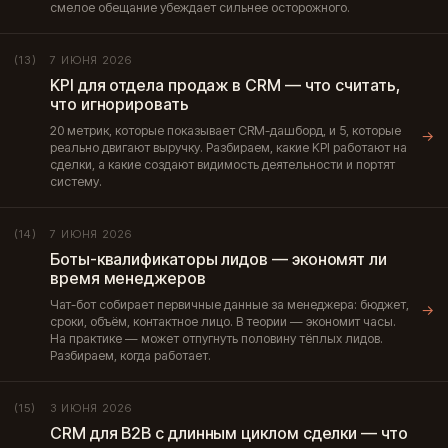
смелое обещание убеждает сильнее осторожного.
7 ИЮНЯ 2026
(13)
KPI для отдела продаж в CRM — что считать,
что игнорировать
20 метрик, которые показывает CRM-дашборд, и 5, которые
→
реально двигают выручку. Разбираем, какие KPI работают на
сделки, а какие создают видимость деятельности и портят
систему.
7 ИЮНЯ 2026
(14)
Боты-квалификаторы лидов — экономят ли
время менеджеров
Чат-бот собирает первичные данные за менеджера: бюджет,
→
сроки, объём, контактное лицо. В теории — экономит часы.
На практике — может отпугнуть половину тёплых лидов.
Разбираем, когда работает.
3 ИЮНЯ 2026
(15)
CRM для B2B с длинным циклом сделки — что