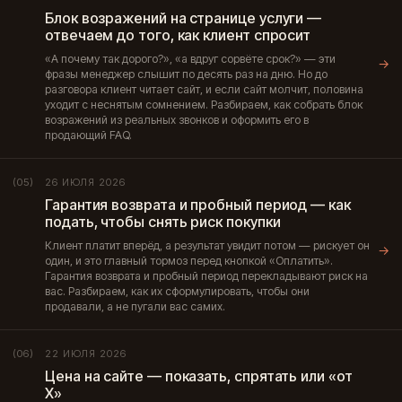
Блок возражений на странице услуги —
отвечаем до того, как клиент спросит
«А почему так дорого?», «а вдруг сорвёте срок?» — эти
→
фразы менеджер слышит по десять раз на дню. Но до
разговора клиент читает сайт, и если сайт молчит, половина
уходит с неснятым сомнением. Разбираем, как собрать блок
возражений из реальных звонков и оформить его в
продающий FAQ.
26 ИЮЛЯ 2026
(05)
Гарантия возврата и пробный период — как
подать, чтобы снять риск покупки
Клиент платит вперёд, а результат увидит потом — рискует он
→
один, и это главный тормоз перед кнопкой «Оплатить».
Гарантия возврата и пробный период перекладывают риск на
вас. Разбираем, как их сформулировать, чтобы они
продавали, а не пугали вас самих.
22 ИЮЛЯ 2026
(06)
Цена на сайте — показать, спрятать или «от
X»