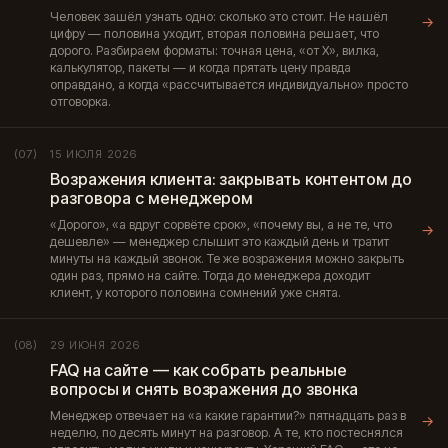
Человек зашёл узнать одно: сколько это стоит. Не нашёл
→
цифру — половина уходит, вторая половина решает, что
дорого. Разбираем форматы: точная цена, «от X», вилка,
калькулятор, пакеты — и когда прятать цену правда
оправдано, а когда «рассчитывается индивидуально» просто
отговорка.
15 ИЮЛЯ 2026
(07)
Возражения клиента: закрывать контентом до
разговора с менеджером
«Дорого», «а вдруг сорвёте срок», «почему вы, а не те, что
→
дешевле» — менеджер слышит это каждый день и тратит
минуты на каждый звонок. Те же возражения можно закрыть
один раз, прямо на сайте. Тогда до менеджера доходит
клиент, у которого половина сомнений уже снята.
29 ИЮНЯ 2026
(08)
FAQ на сайте — как собрать реальные
вопросы и снять возражения до звонка
Менеджер отвечает на «а какие гарантии?» пятнадцать раз в
→
неделю, по десять минут на разговор. А те, кто постеснялся