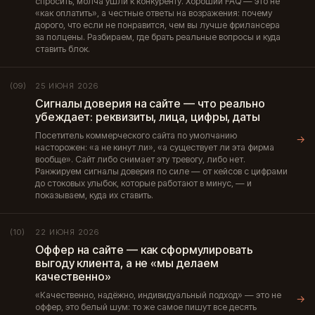
спросить, молча ушли к конкуренту. Хороший FAQ — это не
«как оплатить», а честные ответы на возражения: почему
дорого, что если не понравится, чем вы лучше фрилансера
за полцены. Разбираем, где брать реальные вопросы и куда
ставить блок.
25 ИЮНЯ 2026
(09)
Сигналы доверия на сайте — что реально
убеждает: реквизиты, лица, цифры, даты
Посетитель коммерческого сайта по умолчанию
→
насторожен: «а не кинут ли», «а существует ли эта фирма
вообще». Сайт либо снимает эту тревогу, либо нет.
Ранжируем сигналы доверия по силе — от кейсов с цифрами
до стоковых улыбок, которые работают в минус, — и
показываем, куда их ставить.
22 ИЮНЯ 2026
(10)
Оффер на сайте — как сформулировать
выгоду клиента, а не «мы делаем
качественно»
«Качественно, надёжно, индивидуальный подход» — это не
→
оффер, это белый шум: то же самое пишут все десять