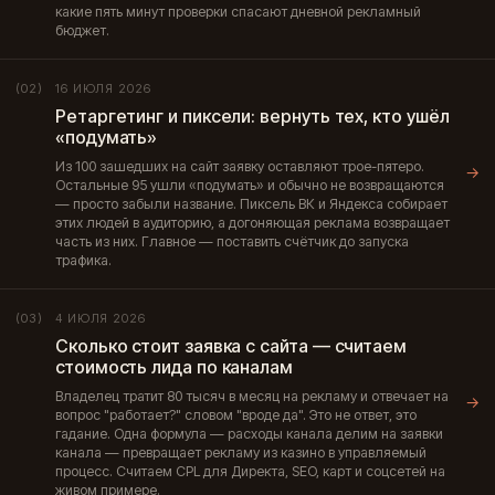
какие пять минут проверки спасают дневной рекламный
бюджет.
16 ИЮЛЯ 2026
(02)
Ретаргетинг и пиксели: вернуть тех, кто ушёл
«подумать»
Из 100 зашедших на сайт заявку оставляют трое-пятеро.
→
Остальные 95 ушли «подумать» и обычно не возвращаются
— просто забыли название. Пиксель ВК и Яндекса собирает
этих людей в аудиторию, а догоняющая реклама возвращает
часть из них. Главное — поставить счётчик до запуска
трафика.
4 ИЮЛЯ 2026
(03)
Сколько стоит заявка с сайта — считаем
стоимость лида по каналам
Владелец тратит 80 тысяч в месяц на рекламу и отвечает на
→
вопрос "работает?" словом "вроде да". Это не ответ, это
гадание. Одна формула — расходы канала делим на заявки
канала — превращает рекламу из казино в управляемый
процесс. Считаем CPL для Директа, SEO, карт и соцсетей на
живом примере.