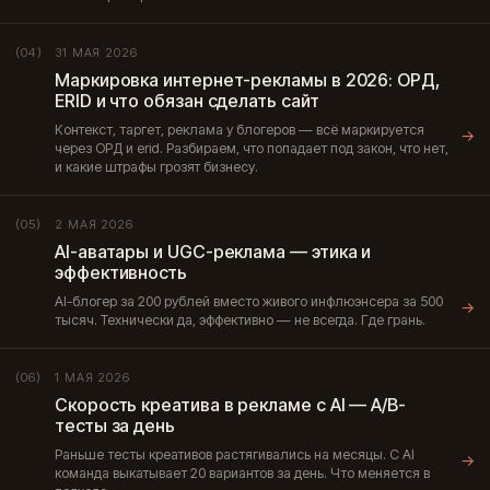
31 МАЯ 2026
(04)
Маркировка интернет-рекламы в 2026: ОРД,
ERID и что обязан сделать сайт
Контекст, таргет, реклама у блогеров — всё маркируется
→
через ОРД и erid. Разбираем, что попадает под закон, что нет,
и какие штрафы грозят бизнесу.
2 МАЯ 2026
(05)
AI-аватары и UGC-реклама — этика и
эффективность
AI-блогер за 200 рублей вместо живого инфлюэнсера за 500
→
тысяч. Технически да, эффективно — не всегда. Где грань.
1 МАЯ 2026
(06)
Скорость креатива в рекламе с AI — A/B-
тесты за день
Раньше тесты креативов растягивались на месяцы. С AI
→
команда выкатывает 20 вариантов за день. Что меняется в