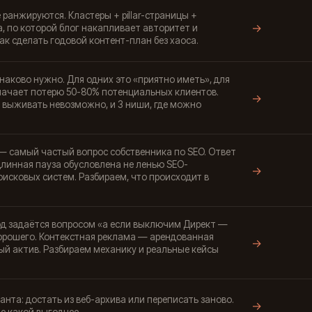
 ранжируются. Кластеры + pillar-страницы +
→
, по которой блог накапливает авторитет и
ак сделать годовой контент-план без хаоса.
наково нужно. Для одних это «приятно иметь», для
начает потерю 50-80% потенциальных клиентов.
→
O выживать невозможно, и 3 ниши, где можно
 — самый частый вопрос собственника по SEO. Ответ
 длинная пауза обусловлена не ленью SEO-
→
оисковых систем. Разбираем, что происходит в
од задаётся вопросом «а если выключим Директ —
 хорошего. Контекстная реклама — арендованная
→
ый актив. Разбираем механику и реальные кейсы
ианта: достать из веб-архива или переписать заново.
→