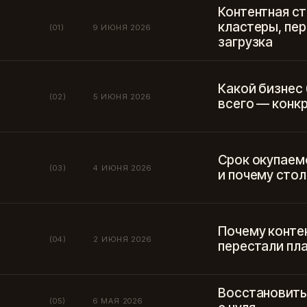
Контентная ст
кластеры, пер
(01)
9 ИЮНЯ 2026
загрузка
Какой бизнес
(02)
5 ИЮНЯ 2026
всего — конк
Срок окупаем
(03)
4 ИЮНЯ 2026
и почему сто
Почему контек
(04)
2 ИЮНЯ 2026
перестали пла
Восстановить 
(05)
6 МАЯ 2026