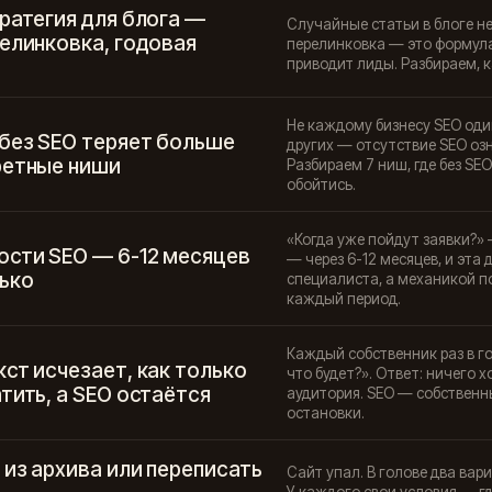
ратегия для блога —
Случайные статьи в блоге не
елинковка, годовая
перелинковка — это формула
приводит лиды. Разбираем, к
Не каждому бизнесу SEO оди
 без SEO теряет больше
других — отсутствие SEO оз
ретные ниши
Разбираем 7 ниш, где без SE
обойтись.
«Когда уже пойдут заявки?»
ости SEO — 6-12 месяцев
— через 6-12 месяцев, и эта
лько
специалиста, а механикой п
каждый период.
Каждый собственник раз в г
ст исчезает, как только
что будет?». Ответ: ничего
тить, а SEO остаётся
аудитория. SEO — собственн
остановки.
из архива или переписать
Сайт упал. В голове два вар