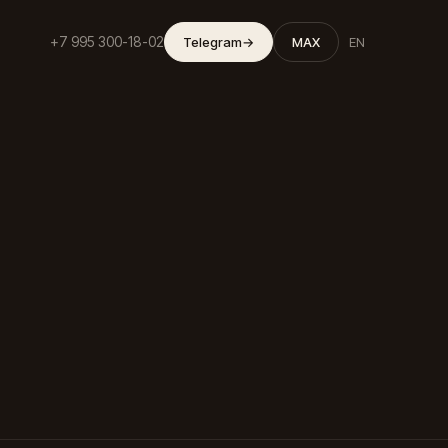
+7 995 300-18-02
Telegram
→
MAX
EN