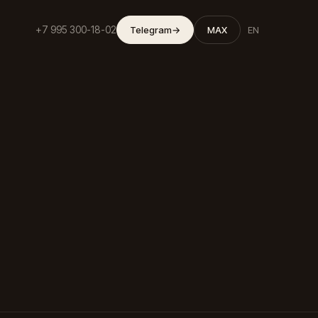
+7 995 300-18-02
Telegram
→
MAX
EN