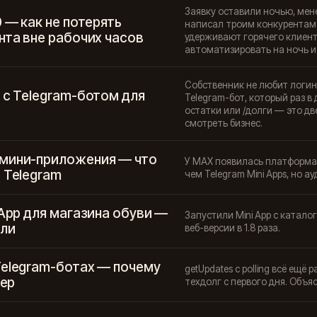
Заявку оставили ночью, мене
0 — как не потерять
написал троим конкурентам.
нта вне рабочих часов
удерживают горячего клиент
автоматизировать на ночь и
Собственник не любит логин
 с Telegram-ботом для
Telegram-бот, который раз в
остатки или /долги — это д
смотреть бизнес.
мини-приложения — что
У MAX появилась платформа
 Telegram
чем Telegram Mini Apps, но а
 App для магазина обуви —
Запустили Mini App с каталог
ели
веб-версии в 1.8 раза.
Telegram-ботах — почему
getUpdates с polling всё ещё
мер
техдолг с первого дня. Объя