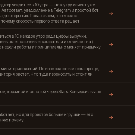
джер увидит её в 10 утра — но к утру клиент уже
 Автоответ, уведомление в Telegram и простой бот
→
а до открытия. Показываем, что можно
 почему скорость первого ответа решает.
иться в 1С каждое утро ради цифры выручки.
 день шлёт ключевые показатели и отвечает на /
→
ве недели работы и принципиально меняет привычку
 мини-приложений. По возможностям пока проще,
→
удитория растёт. Что туда переносить и стоит ли.
ом, корзиной и оплатой через Stars. Конверсия выше
→
 работает, но для проектов больше игрушки — это
→
сняю почему.