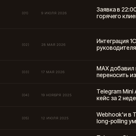
Заявка в 22:0
(01)
9 ИЮЛЯ 2026
горячего клие
Интеграция 1С
(02)
28 МАЯ 2026
руководителя
MAX добавил 
(03)
17 МАЯ 2026
переносить из
Telegram Mini
(04)
19 НОЯБРЯ 2025
кейс за 2 нед
Webhook'и в 
(05)
12 ИЮЛЯ 2025
long-polling у