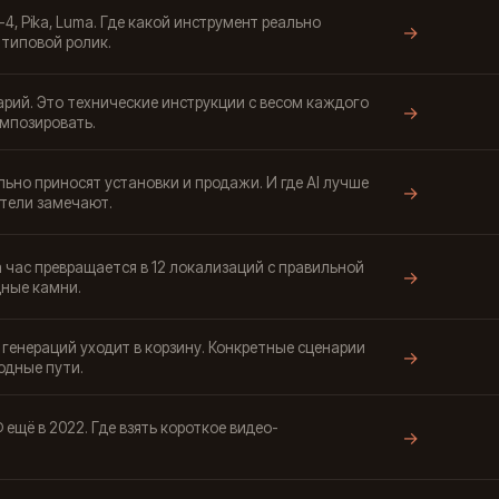
n-4, Pika, Luma. Где какой инструмент реально
→
 типовой ролик.
арий. Это технические инструкции с весом каждого
→
омпозировать.
ьно приносят установки и продажи. И где AI лучше
→
тели замечают.
 час превращается в 12 локализаций с правильной
→
дные камни.
 генераций уходит в корзину. Конкретные сценарии
→
одные пути.
 ещё в 2022. Где взять короткое видео-
→