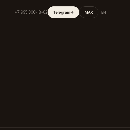
+7 995 300-18-02
Telegram
→
MAX
EN