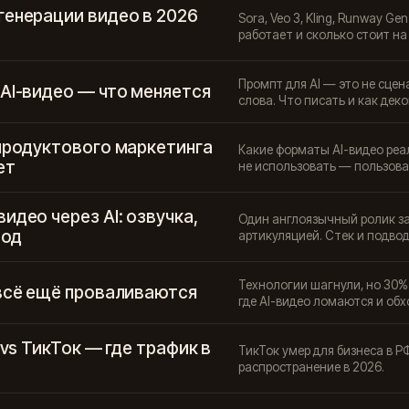
генерации видео в 2026
Sora, Veo 3, Kling, Runway Ge
работает и сколько стоит на
Промпт для AI — это не сцен
 AI-видео — что меняется
слова. Что писать и как дек
 продуктового маркетинга
Какие форматы AI-видео реал
ет
не использовать — пользова
идео через AI: озвучка,
Один англоязычный ролик за
вод
артикуляцией. Стек и подво
Технологии шагнули, но 30%
 всё ещё проваливаются
где AI-видео ломаются и обх
 vs ТикТок — где трафик в
ТикТок умер для бизнеса в РФ
распространение в 2026.