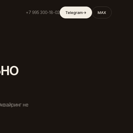
+7 995 300-18-02
Telegram
→
MAX
ьно
квайринг не