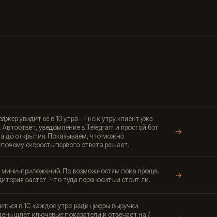
джер увидит её в 10 утра — но к утру клиент уже
 Автоответ, уведомление в Telegram и простой бот
→
а до открытия. Показываем, что можно
 почему скорость первого ответа решает.
 мини-приложений. По возможностям пока проще,
→
удитория растёт. Что туда переносить и стоит ли.
иться в 1С каждое утро ради цифры выручки.
 день шлёт ключевые показатели и отвечает на /