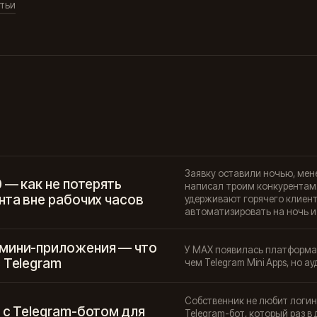
тьи
Заявку оставили ночью, мене
0 — как не потерять
написал троим конкурентам.
нта вне рабочих часов
удерживают горячего клиент
автоматизировать на ночь и
мини-приложения — что
У MAX появилась платформа
 Telegram
чем Telegram Mini Apps, но а
Собственник не любит логин
 с Telegram-ботом для
Telegram-бот, который раз в