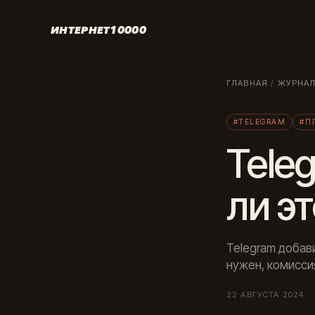
ИНТЕРНЕТ10000
ГЛАВНАЯ
/
ЖУРНА
#TELEGRAM
#П
Tele
ли э
Telegram добав
нужен, комисси
22 АВГУСТА 2024