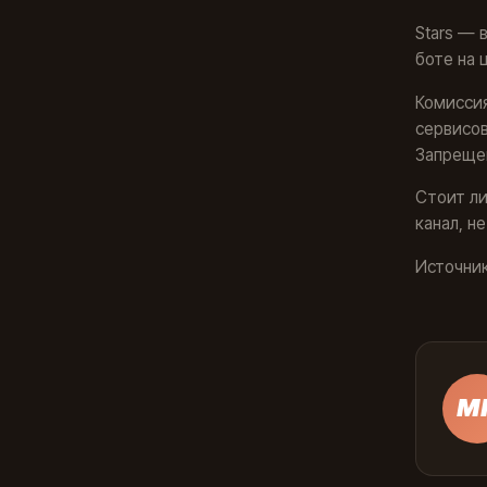
Stars — 
боте на 
Комиссия
сервисов
Запрещен
Стоит ли
канал, н
Источник:
М