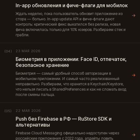
In-app обновления и фиче-флаги для мобилок
Ждать неделю, пока пользователь обновит приложение из
→
стора — больно. In-app update API и фиче-флаги дают
контроль: критический фикс выкатился без релиза, новая
фича включилась только для 10% юзеров. Разбираем стек и
грабли.
23 МАЯ 2026
(04)
Биометрия в приложении: Face ID, отпечаток,
безопасное хранение
Биометрия — самый удобный способ авторизации в
→
мобильном приложении. И самый часто реализованный
неправильно. Разбираем, что хранится в Keychain/Keystore,
что нельзя писать в SharedPreferences и как не сломать вход
после смены пальца.
22 МАЯ 2026
(05)
Push без Firebase в РФ — RuStore SDK и
альтернативы
Firebase Cloud Messaging официально недоступен через
→
российские приложения с 2022 года, апдейты ловить