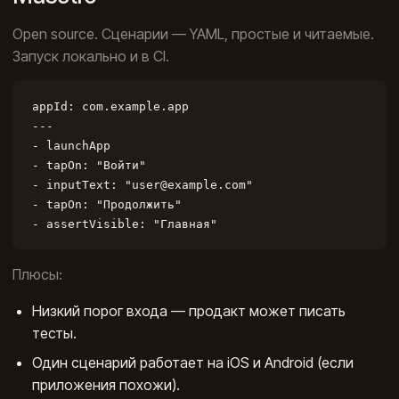
Open source. Сценарии — YAML, простые и читаемые.
Запуск локально и в CI.
appId: com.example.app

---

- launchApp

- tapOn: "Войти"

- inputText: "user@example.com"

- tapOn: "Продолжить"

- assertVisible: "Главная"
Плюсы:
Низкий порог входа — продакт может писать
тесты.
Один сценарий работает на iOS и Android (если
приложения похожи).