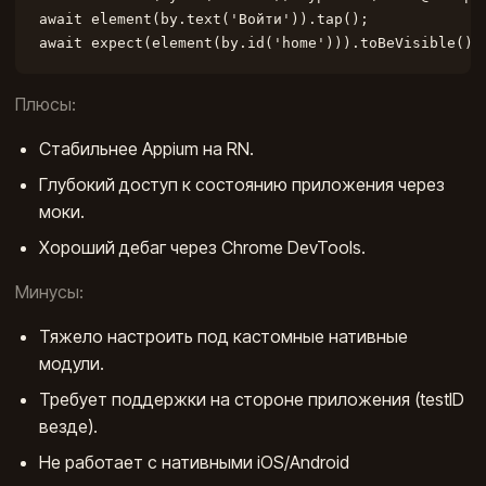
await element(by.text('Войти')).tap();

await expect(element(by.id('home'))).toBeVisible();
Плюсы:
Стабильнее Appium на RN.
Глубокий доступ к состоянию приложения через
моки.
Хороший дебаг через Chrome DevTools.
Минусы:
Тяжело настроить под кастомные нативные
модули.
Требует поддержки на стороне приложения (testID
везде).
Не работает с нативными iOS/Android