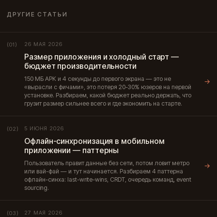
ДРУГИЕ СТАТЬИ
26 МАЯ 2026
(01)
Размер приложения и холодный старт —
бюджет производительности
150 МБ APK и 4 секунды до первого экрана — это не
→
«вырасли с фичами», это потеря 20-30% юзеров на первой
установке. Разбираем, какой бюджет реально держать, что
грузит размер сильнее всего и где экономить на старте.
5 ИЮНЯ 2026
(02)
Офлайн-синхронизация в мобильном
приложении — паттерны
Пользователь правит данные без сети, потом ловит метро
→
или вай-фай — и тут начинается. Разбираем 4 паттерна
офлайн-синха: last-write-wins, CRDT, очередь команд, event
sourcing.
27 МАЯ 2026
(03)