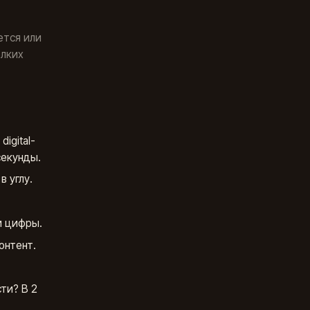
ется или
елких
igital-
секунды.
 углу.
и цифры.
онтент.
ти? В 2