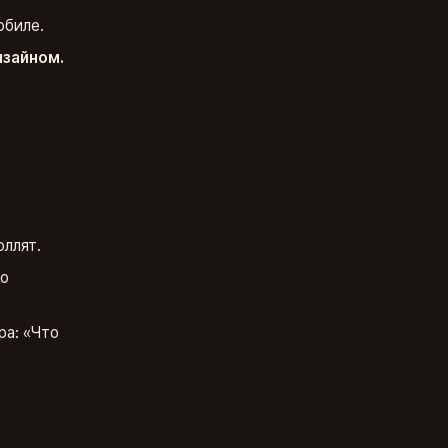
обиле.
изайном.
оллят.
до
а: «Что