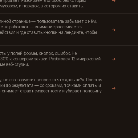
→
е продаёт. Разбираем 9 блоков, без которых
мусором, и порядок, в котором их ставить.
инной странице — пользователь забывает о нём,
же не работают — внимание рассеивается.
→
йствия и где ставить кнопки на лендинге, чтобы
ты у полей формы, кнопок, ошибок. Не
→
-30% к конверсии заявки. Разбираем 12 микрокопий,
ме веб-студии.
у, но его тормозит вопрос «а что дальше?». Простая
вки до результата — со сроками, точками оплаты и
→
— снимает страх неизвестности и убирает половину