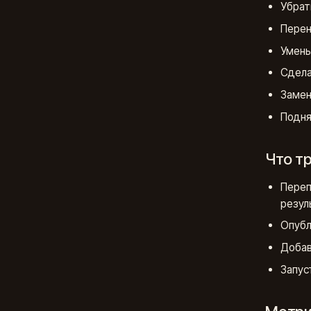
Убрат
Перен
Умень
Сдела
Замен
Подня
Что т
Переп
резул
Опубл
Добав
Запус