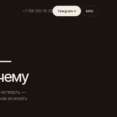
+7 995 300-18-02
Telegram
→
MAX
 —
очему
, четверть —
как их искать