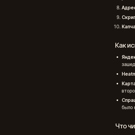
Адрес
Скрип
Капча
Как и
Янде
зашед
Heatm
Карта
второ
Спраш
было 
Что чи