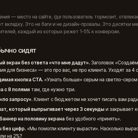
ения — место на сайте, где пользователь тормозит, отвлека
т вкладку. Это не баги и не дизайн-провалы. Это десятки м
телей, каждый из которых режет 1-5% к конверсии.
бычно сидят
й экран без ответа «что мне дадут».
Заголовок «Создаём d
ия для бизнеса» — это про вас, не про клиента. Уходят за 4 
имая кнопка CTA.
«Узнать больше» серым на светло-сером в
 с 8 полями
там, где нужно три.
«по запросу»
. Клиент с бюджетом не хочет писать вам рад
ат, который выпрыгивает через 3 секунды
и закрывает к
баннер на половину экрана
без удобного «принять».
 без цифр.
«Мы помогли клиенту вырасти». Насколько вырас
или на 2%?