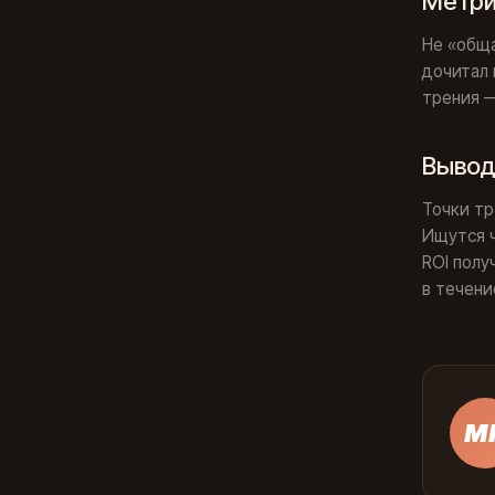
Метри
Не «обща
дочитал 
трения —
Выво
Точки тр
Ищутся ч
ROI полу
в течени
М