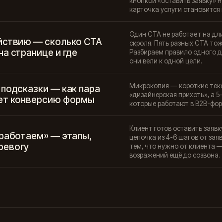
кнопкой «оставить заявку» н
карточка услуги становится 
Один CTA не работает на дл
йствию — сколько CTA
скроля. Пять разных CTA то
а странице и где
Разбираем правило одного де
они вели к одной цели.
Микрокопия — короткие текс
 подсказки — как пара
«дизайнерская прихоть», а 5
ет конверсию формы
которые работают в B2B-фор
Клиент готов оставить заявк
 работаем» — этапы,
цепочка из 4-6 шагов от зая
ревогу
тем, что нужно от клиента 
возражений ещё до созвона.