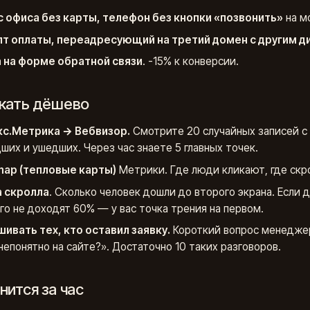
 офиса без карты, телефон без кнопки «позвонить»
на м
т оплаты, переадресующий на третий домен с другим д
 на форме обратной связи
. -15% к конверсии.
скать дёшево
кс.Метрика → Вебвизор.
Смотрите 20 случайных записей с
ших и ушедших. Через час знаете 5 главных точек.
ap (тепловые карты)
Метрики. Где люди кликают, где скр
 скролла
. Сколько человек дошли до второго экрана. Если 
го не доходят 60% — у вас точка трения на первом.
ивать тех, кто оставил заявку.
Короткий вопрос менеджер
непонятно на сайте?». Достаточно 10 таких разговоров.
нится за час