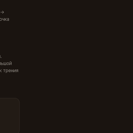
 →
очка
.
ольшой
к трения