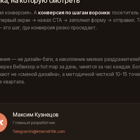
ка, на которую смотреть
я конверсия». А
конверсия по шагам воронки
: посетитель
первый экран → нажал CTA → заполнил форму → отправил. Т
 это шаг, где конверсия резко проседает.
д
ения — не дизайн-баги, а накопление мелких раздражителей
ерез Вебвизор и hot map за день, чинятся за час каждая. Б
чают не «сменой дизайна», а методичной чисткой 10-15 точе
е квартала.
Максим Кузнецов
К
Главный разработчик
Telegram
hi@internet10k.com