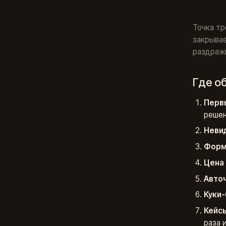
Точка тр
закрывае
раздражи
Где о
Первы
решен
Невид
Форма
Цена 
Авточ
Куки-
Кейсы
раза 