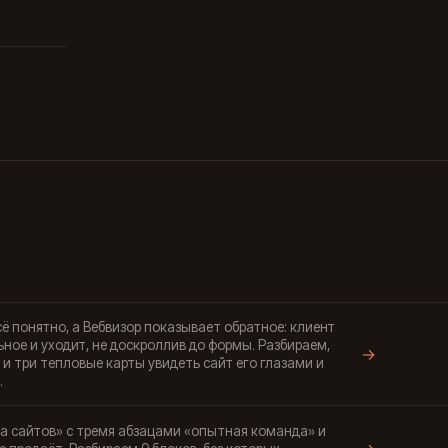
сё понятно, а Вебвизор показывает обратное: клиент
ное и уходит, не доскроллив до формы. Разбираем,
→
й и три тепловые карты увидеть сайт его глазами и
.
а сайтов» с тремя абзацами «опытная команда» и