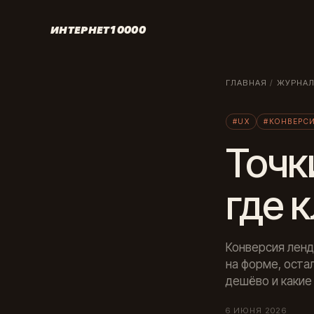
ИНТЕРНЕТ10000
ГЛАВНАЯ
/
ЖУРНА
#UX
#КОНВЕРС
Точк
где 
Конверсия ленд
на форме, остал
дешёво и какие
6 ИЮНЯ 2026