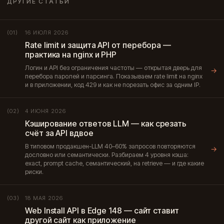
ДРУГИЕ СТАТЬИ
16 ИЮЛЯ 2026
(01)
Rate limit и защита API от перебора —
практика на nginx и PHP
Логин и API без ограничения частоты — открытая дверь для
→
перебора паролей и парсинга. Показываем rate limit на nginx
и в приложении, код 429 и как не порезать офис за одним IP.
4 ИЮНЯ 2026
(02)
Кэширование ответов LLM — как срезать
счёт за API вдвое
В типовом продакшен-LLM 40–60% запросов повторяются
→
дословно или семантически. Разбираем 4 уровня кэша:
exact, prompt cache, семантический, на retrieve — и где какие
риски.
18 МАЯ 2026
(03)
Web Install API в Edge 148 — сайт ставит
другой сайт как приложение