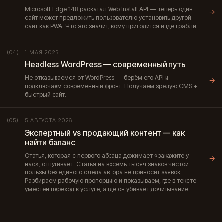
Microsoft Edge 148 раскатал Web Install API — теперь один
→
сайт может предложить пользователю установить другой
сайт как PWA. Что это значит, кому пригодится и где грабли.
1 МАЯ 2026
(04)
Headless WordPress — современный путь
Не отказываемся от WordPress — берём его API и
→
подключаем современный фронт. Получаем зрелую CMS +
быстрый сайт.
5 АВГУСТА 2026
(05)
Экспертный vs продающий контент — как
найти баланс
Статья, которая с первого абзаца дожимает «закажите у
→
нас», отпугивает. Статья на восемь тысяч знаков чистой
пользы без единого следа автора не приносит заявок.
Разбираем рабочую пропорцию и показываем, где в тексте
уместен переход к услуге, а где он убивает дочитывание.