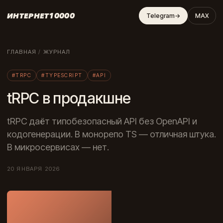
ИНТЕРНЕТ10000
Telegram
→
MAX
ГЛАВНАЯ
/
ЖУРНАЛ
#TRPC
#TYPESCRIPT
#API
tRPC в продакшне
tRPC даёт типобезопасный API без OpenAPI и
кодогенерации. В монорепо TS — отличная штука.
В микросервисах — нет.
20 ЯНВАРЯ 2026