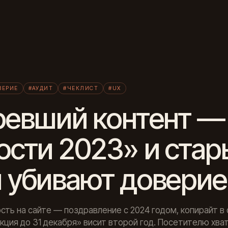
Л
ВЕРИЕ
#АУДИТ
#ЧЕКЛИСТ
#UX
ревший контент —
ости 2023» и ста
 убивают доверие
сть на сайте — поздравление с 2024 годом, копирайт в
акция до 31 декабря» висит второй год. Посетителю хва