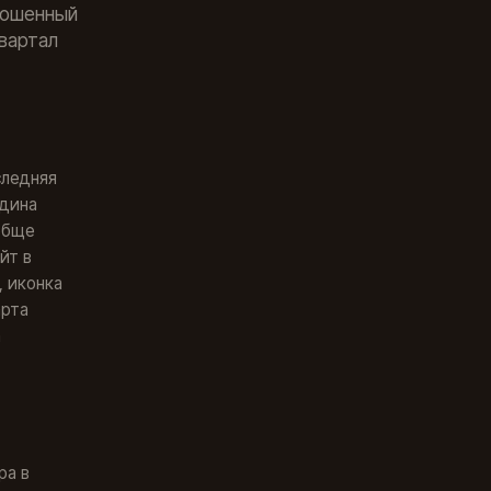
брошенный
квартал
следняя
едина
ообще
йт в
, иконка
арта
а
ра в