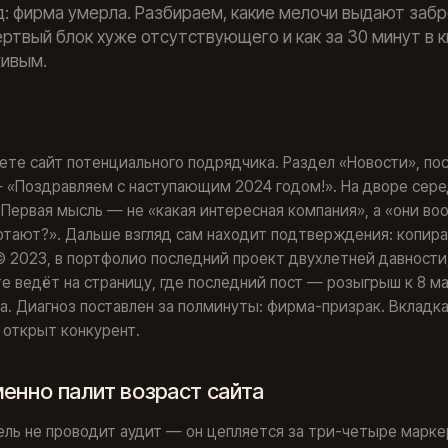
д: фирма умерла. Разбираем, какие мелочи выдают за
ёртвый блок хуже отсутствующего и как за 30 минут в 
живым.
те сайт потенциального подрядчика. Раздел «Новости», по
 «Поздравляем с наступающим 2024 годом!». На дворе сер
 Первая мысль — не «какая интересная компания», а «они в
тают?». Дальше взгляд сам находит подтверждения: копира
 2023, в портфолио последний проект двухлетней давности
е ведёт на страницу, где последний пост — розыгрыш к 8 м
а. Диагноз поставлен за полминуты: фирма-призрак. Вкладк
 открыт конкурент.
енно палит возраст сайта
ль не проводит аудит — он цепляется за три-четыре марке