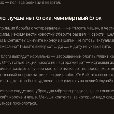
их — полчаса ревизии в квартал.
ло: лучше нет блока, чем мёртвый блок
принцип борьбы с устареванием — не «писать чаще», а чест
силы. Некому вести новости? Уберите раздел «Новости» це
и ВКонтакте? Снимите иконку из шапки. Не готовы актуализ
месячно? Пишите вилку «от … до …» и дату не указывайте.
 блога выглядит нормально — заброшенный блог выглядит ка
. Отсутствие акций никого не настораживает — истёкшая а
ивает каждого. Пустое место не вызывает вопросов, мёртв
 главный вопрос: «а живы ли они вообще?» Всё, что вы не г
вать, должно быть удалено, а не «висеть на всякий случай»
риятное следствие: убрав два мёртвых раздела, вы автомати
сайт короче и чище. Меньше контента, за которым надо сле
ансов проколоться.