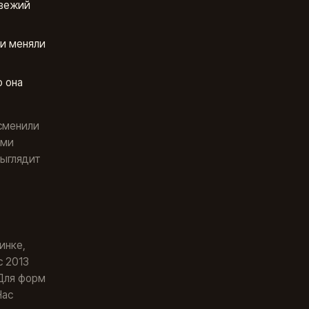
свежий
ли меняли
о она
сменили
ами
выглядит
инке,
с 2013
 Для форм
Час