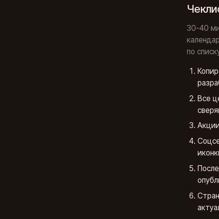
Чеклис
30-40 ми
календар
по списк
Копир
разра
Все ц
сверя
Акции
Соцсе
иконк
После
опубл
Стран
актуа