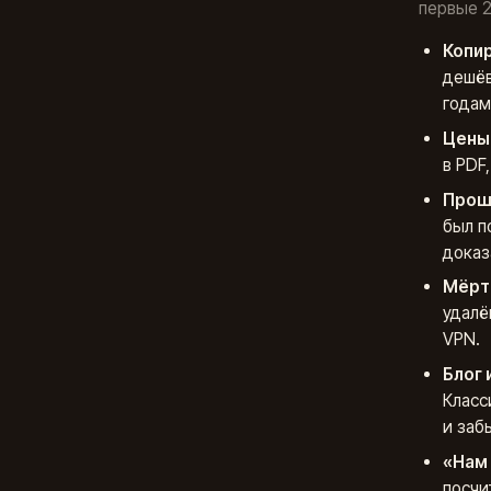
первые 2
Копир
дешёв
годам
Цены 
в PDF
Прош
был п
доказ
Мёрт
удалё
VPN.
Блог 
Класс
и заб
«Нам 
посчи