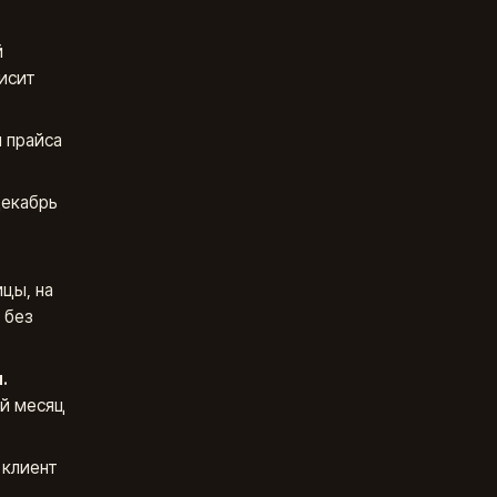
й
исит
н прайса
декабрь
цы, на
 без
.
ый месяц
 клиент