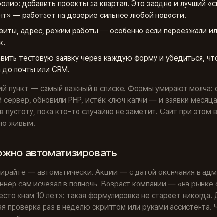
олио: добавить проекты за квартал. Это заодно и лучший «
нт» — работает на доверие сильнее любой новости.
зиты, адрес, режим работы — особенно если переезжали и
к.
вить тестовую заявку через каждую форму и убедиться, чт
 до почты или CRM.
ий пункт — самый важный в списке. Формы умирают молча: 
 сервер, обновили PHP, истёк ключ капчи — и заявки месяц
в пустоту, пока кто-то случайно не заметит. Сайт при этом 
но живым.
ожно автоматизировать
пирайте — автоматически. Акции — с датой окончания в адм
ннер сам исчезал в полночь. Возраст компании — «на рынке 
есто «нам 10 лет»: такая формулировка не стареет никогда.
я проверка раз в неделю скриптом или руками ассистента. 