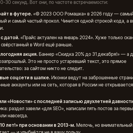
0-30 секунд. Вот они, по частоте встречаемости:
айт в футере.
«© 2023 ООО Ромашка» в 2026 году — самы
ый и самый частый прокол. Чинится одной строкой кода, а в
и.
с датой.
«Прайс актуален на январь 2024». Хуже только ска
, свёрстанный в Word ещё раньше.
логодняя акция.
Баннер «Скидка 20% до 31 декабря!» — а 
озапрошлый. Это не просто устаревший текст, это прямое
ательство: за сайтом никто не следит.
вые соцсети в шапке.
Иконки ведут на заброшенные страни
нные аккаунты или на сеть, которая в России не открывается
или «Новости» с последней записью двухлетней давности
ика: раздел завели «для SEO», написали пять постов за перв
ыли навсегда.
10 лет!» при основании в 2013-м.
Мелочь, но внимательный
тает — и улыбнётся не в вашу пользу.