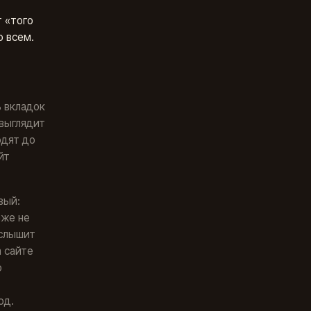
т «того
о всем.
ь вкладок
 выглядит
одят до
йт
вый:
аже не
 слышит
 сайте
о
од.