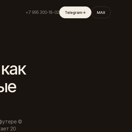
+7 995 300-18-02
Telegram
→
MAX
 как
рые
 футере ©
тает 20