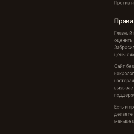
Против н
Прави
Главный 
оценить 
Забросил
цены еже
Сайт без
некролог
настораж
вызывает
поддержи
Есть и п
делаете 
меньше ш