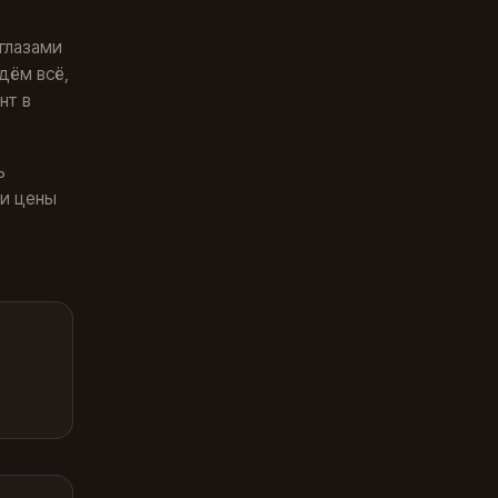
 глазами
дём всё,
нт в
ь
 и цены