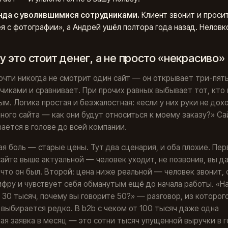
да с уволившимися сотрудниками.
Клиент звонит и проси
я с фотографии», а Андрей ушёл полтора года назад. Неловк
 это стоит денег, а не просто «некрасиво»
очти никогда не смотрит один сайт — он открывает три-пят
чиками и сравнивает. При прочих равных выбывает тот, кто
м. Логика простая и безжалостная: «если у них руки не дох
ного сайта — как они будут относиться к моему заказу?» Са
ается в голове до всей компании.
я боль — старые цены. Тут два сценария, и оба плохие. Пер
сайте выше актуальной — человек уходит, не позвонив, вы д
 что он был. Второй: цена ниже реальной — человек звонит,
фру и чувствует себя обманутым ещё до начала работы. «На
 30 тысяч, почему вы говорите 50?» — разговор, из которог
выбирается редко. В b2b с чеком от 100 тысяч даже одна
ая заявка в месяц — это сотни тысяч упущенной выручки в г