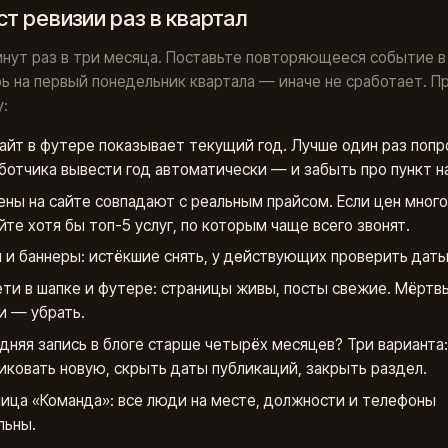
т ревизии раз в квартал
нут раз в три месяца. Поставьте повторяющееся событие в
ь на первый понедельник квартала — иначе не сработает. П
у:
айт в футере показывает текущий год. Лучше один раз попр
ботчика вывести год автоматически — и забыть про пункт н
ены на сайте совпадают с реальным прайсом. Если цен мног
йте хотя бы топ-5 услуг, по которым чаще всего звонят.
 и баннеры: истёкшие снять, у действующих проверить даты
ти в шапке и футере: страницы живы, посты свежие. Мёртв
и — убрать.
дняя запись в блоге старше четырёх месяцев? Три варианта:
иковать новую, скрыть даты публикаций, закрыть раздел.
ица «Команда»: все люди на месте, должности и телефоны
льны.