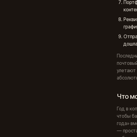
Портф
конте
Рекви
графи
Отпра
дошла
Последн
почтовый
улетают 
абсолют
Что м
Год в ко
чтобы ба
года» вм
— проста