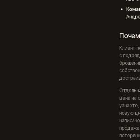
Коман
Андре
Почему
Клиент п
с подряд
брошенны
собствен
достраив
Отдельна
цена на 
узнаете,
новую ци
написано
продажа 
потерянн