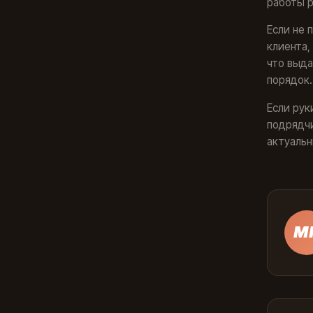
работы р
Если не 
клиента,
что выда
порядок.
Если рук
подрядч
актуальн
М