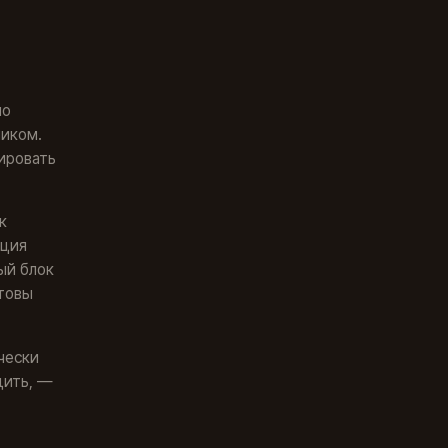
но
ликом.
ировать
к
кция
ый блок
отовы
.
чески
дить, —