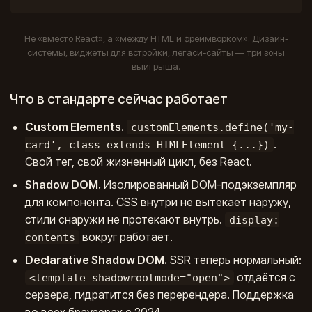
Не «вместо React», а «между HTML и фреймворком». Дизайн-
системы, виджеты для встройки, легаси-сайты — три зоны
выигрыша.
Что в стандарте сейчас работает
Custom Elements.
customElements.define('my-
.
card', class extends HTMLElement {...})
Свой тег, свой жизненный цикл, без React.
Shadow DOM.
Изолированный DOM-подэкземпляр
для компонента. CSS внутри не вытекает наружу,
стили снаружи не протекают внутрь.
display:
вокруг работает.
contents
Declarative Shadow DOM.
SSR теперь нормальный:
отдаётся с
<template shadowrootmode="open">
сервера, гидратится без перерендера. Поддержка