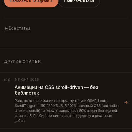
Написать в Telegram
→
Написать в MAX
← Все статьи
ДРУГИЕ СТАТЬИ
9 ИЮНЯ 2026
(01)
Анимации на CSS scroll-driven — без
библиотек
Раньше для анимации по скроллу тянули GSAP, Lenis,
→
ScrollTrigger — 50–120 КБ JS. В 2026 нативный CSS `animation-
timeline: scroll()` и `view()` закрывают 80% задач без единой
строки JS. Разбираем синтаксис, поддержку и реальные
кейсы.