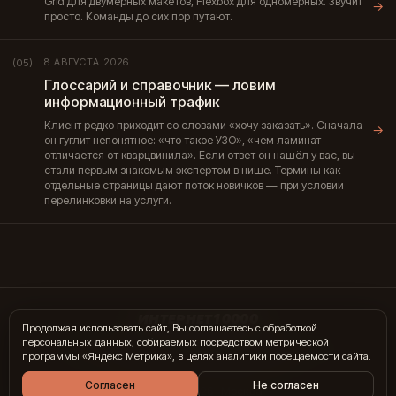
Grid для двумерных макетов, Flexbox для одномерных. Звучит
→
просто. Команды до сих пор путают.
8 АВГУСТА 2026
(05)
Глоссарий и справочник — ловим
информационный трафик
Клиент редко приходит со словами «хочу заказать». Сначала
→
он гуглит непонятное: «что такое УЗО», «чем ламинат
отличается от кварцвинила». Если ответ он нашёл у вас, вы
стали первым знакомым экспертом в нише. Термины как
отдельные страницы дают поток новичков — при условии
перелинковки на услуги.
ИНТЕРНЕТ10000
Продолжая использовать сайт, Вы соглашаетесь с обработкой
персональных данных, собираемых посредством метрической
hi@internet10k.com
·
+7 995 300-18-02
·
Telegram
·
MAX
программы «Яндекс Метрика», в целях аналитики посещаемости сайта.
Услуги
·
Гиды
·
Журнал
·
Отзывы
·
Контакты
Согласен
Не согласен
© 2014 — 2026 · Москва