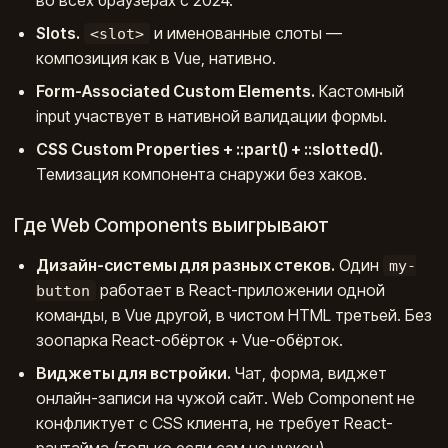
во всех браузерах с 2024.
Slots.
и именованные слоты —
<slot>
композиция как в Vue, нативно.
Form-Associated Custom Elements.
Кастомный
input участвует в нативной валидации формы.
CSS Custom Properties + ::part() + ::slotted().
Темизация компонента снаружи без хаков.
Где Web Components выигрывают
Дизайн-системы для разных стеков.
Один
my-
работает в React-приложении одной
button
команды, в Vue другой, в чистом HTML третьей. Без
зоопарка React-обёрток + Vue-обёрток.
Виджеты для встройки.
Чат, форма, виджет
онлайн-записи на чужой сайт. Web Component не
конфликтует с CSS клиента, не требует React-
рантайма (только если сам не нужен).