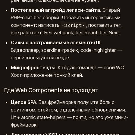
Постепенный апгрейд легаси-сайта.
Старый
PHP-сайт без сборки. Добавить интерактивный
компонент: написать
, поставить тег,
<script>
всё работает. Без webpack, без React, без Next.
Сильно настраиваемые элементы UI.
Видеоплеер, sparkline-график, code-highlighter —
переиспользуются везде.
Микрофронтенды.
Каждая команда — свой WC.
Хост-приложение тонкий клей.
Где Web Components не подходят
Целое SPA.
Без фреймворка получите боль с
роутингом, стейтом, отдалёнными обновлениями.
Lit + atomic state-helpers — почти, но это уже мини-
фреймворк.
Динамический SSR + гидратация по запросу.