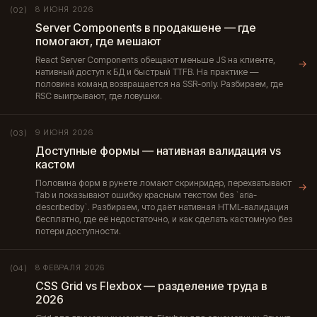
8 ИЮНЯ 2026
(02)
Server Components в продакшене — где
помогают, где мешают
React Server Components обещают меньше JS на клиенте,
→
нативный доступ к БД и быстрый TTFB. На практике —
половина команд возвращается на SSR-only. Разбираем, где
RSC выигрывают, где ловушки.
9 ИЮНЯ 2026
(03)
Доступные формы — нативная валидация vs
кастом
Половина форм в рунете ломают скринридер, перехватывают
→
Tab и показывают ошибку красным текстом без `aria-
describedby`. Разбираем, что даёт нативная HTML-валидация
бесплатно, где её недостаточно, и как сделать кастомную без
потери доступности.
8 ФЕВРАЛЯ 2026
(04)
CSS Grid vs Flexbox — разделение труда в
2026