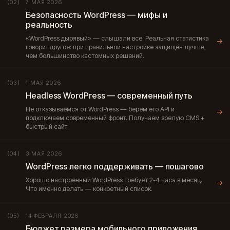
7 МАЯ 2026
(02)
Безопасность WordPress — мифы и
реальность
«WordPress дырявый» — слышали все. Реальная статистика
→
говорит другое: при правильной настройке защищён лучше,
чем большинство кастомных решений.
1 МАЯ 2026
(03)
Headless WordPress — современный путь
Не отказываемся от WordPress — берём его API и
→
подключаем современный фронт. Получаем зрелую CMS +
быстрый сайт.
3 МАЯ 2026
(04)
WordPress легко поддерживать — пошагово
Хорошо настроенный WordPress требует 2-4 часа в месяц.
→
Что именно делать — конкретный список.
14 ФЕВРАЛЯ 2026
(05)
Бюджет размера мобильного приложения