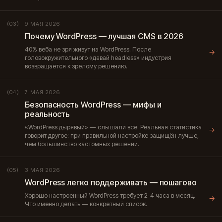
9 МАЯ 2026
(03)
Почему WordPress — лучшая CMS в 2026
40% веба не зря живут на WordPress. После
→
головокружительного «давай headless» индустрия
возвращается к зрелому решению.
7 МАЯ 2026
(04)
Безопасность WordPress — мифы и
реальность
«WordPress дырявый» — слышали все. Реальная статистика
→
говорит другое: при правильной настройке защищён лучше,
чем большинство кастомных решений.
3 МАЯ 2026
(05)
WordPress легко поддерживать — пошагово
Хорошо настроенный WordPress требует 2-4 часа в месяц.
→
Что именно делать — конкретный список.