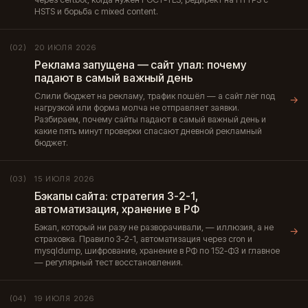
HSTS и борьба с mixed content.
20 ИЮЛЯ 2026
(02)
Реклама запущена — сайт упал: почему
падают в самый важный день
Слили бюджет на рекламу, трафик пошёл — а сайт лёг под
→
нагрузкой или форма молча не отправляет заявки.
Разбираем, почему сайты падают в самый важный день и
какие пять минут проверки спасают дневной рекламный
бюджет.
15 ИЮЛЯ 2026
(03)
Бэкапы сайта: стратегия 3-2-1,
автоматизация, хранение в РФ
Бэкап, который ни разу не разворачивали, — иллюзия, а не
→
страховка. Правило 3-2-1, автоматизация через cron и
mysqldump, шифрование, хранение в РФ по 152-ФЗ и главное
— регулярный тест восстановления.
19 ИЮЛЯ 2026
(04)