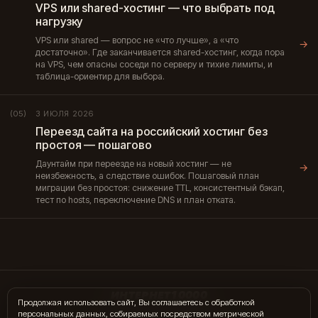
VPS или shared-хостинг — что выбрать под
нагрузку
VPS или shared — вопрос не «что лучше», а «что
→
достаточно». Где заканчивается shared-хостинг, когда пора
на VPS, чем опасны соседи по серверу и тихие лимиты, и
таблица-ориентир для выбора.
3 ИЮЛЯ 2026
(05)
Переезд сайта на российский хостинг без
простоя — пошагово
Даунтайм при переезде на новый хостинг — не
→
неизбежность, а следствие ошибок. Пошаговый план
миграции без простоя: снижение TTL, консистентный бэкап,
тест по hosts, переключение DNS и план отката.
ИНТЕРНЕТ10000
Продолжая использовать сайт, Вы соглашаетесь с обработкой
персональных данных, собираемых посредством метрической