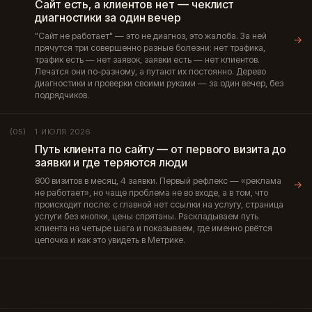
Сайт есть, а клиентов нет — чеклист
диагностики за один вечер
"Сайт не работает" — это не диагноз, это жалоба. За ней
→
прячутся три совершенно разные болезни: нет трафика,
трафик есть — нет заявок, заявки есть — нет клиентов.
Лечатся они по-разному, а путают их постоянно. Дерево
диагностики и проверки своими руками — за один вечер, без
подрядчиков.
1 ИЮЛЯ 2026
(05)
Путь клиента по сайту — от первого визита до
заявки и где теряются люди
800 визитов в месяц, 4 заявки. Первый рефлекс — «реклама
→
не работает», но чаще проблема не во входе, а в том, что
происходит после: с главной нет ссылки на услугу, страница
услуги без кнопки, цены спрятаны. Раскладываем путь
клиента на четыре шага и показываем, где именно рвётся
цепочка и как это увидеть в Метрике.