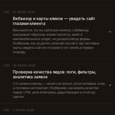
18 ИЮЛЯ 2026
(02)
Вебвизор и карты кликов — увидеть сайт
глазами клиента
Вам кажется, что на сайте всё понятно, а Вебвизор
→
показывает обратное: клиент мечется, жмёт в
некликабельное и уходит, не доскроллив до формы.
Разбираем, как за десять записей сессий и три тепловые
карты увидеть сайт его глазами и что чинить в первую
очередь.
30 ИЮЛЯ 2026
(03)
Проверка качества лидов: логи, фильтры,
аналитика заявок
Сто заявок в месяц — ничего не значат, если половина спам,
→
а половина не покупает. Разбираем, как мерить качество
лидов: UTM, цели в Метрике, дедупликацию и отчёт до
сделок.
5 ИЮЛЯ 2026
(04)