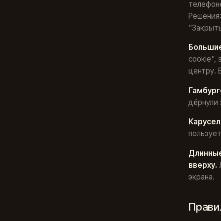
телефоне
Решения:
"Закрыть"
Большие
cookie",
центру. 
Гамбург
дёрнули 
Карусел
пользует
Длинные
вверху.
экрана.
Прави