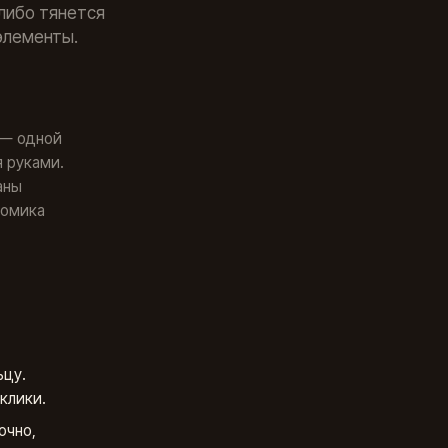
 либо тянется
элементы.
 — одной
 руками.
аны
номика
ьцу.
клики.
очно,