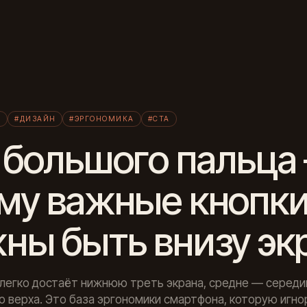
Л
И
#ДИЗАЙН
#ЭРГОНОМИКА
#CTA
 большого пальца
му важные кнопк
ны быть внизу эк
легко достаёт нижнюю треть экрана, средне — середин
о верха. Это база эргономики смартфона, которую игн