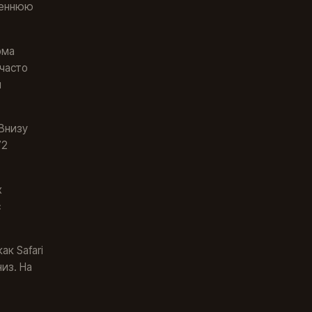
реннюю
рма
 часто
и
Внизу
72
х
с
ак Safari
из. На