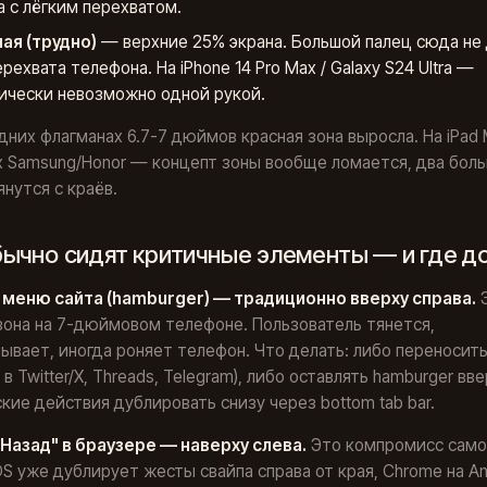
а с лёгким перехватом.
ая (трудно)
— верхние 25% экрана. Большой палец сюда не
рехвата телефона. На iPhone 14 Pro Max / Galaxy S24 Ultra —
ически невозможно одной рукой.
дних флагманах 6.7-7 дюймов красная зона выросла. На iPad M
 Samsung/Honor — концепт зоны вообще ломается, два бол
янутся с краёв.
бычно сидят критичные элементы — и где 
 меню сайта (hamburger) — традиционно вверху справа.
зона на 7-дюймовом телефоне. Пользователь тянется,
ывает, иногда роняет телефон. Что делать: либо переносит
 в Twitter/X, Threads, Telegram), либо оставлять hamburger вве
кие действия дублировать снизу через bottom tab bar.
"Назад" в браузере — наверху слева.
Это компромисс само
 iOS уже дублирует жесты свайпа справа от края, Chrome на An