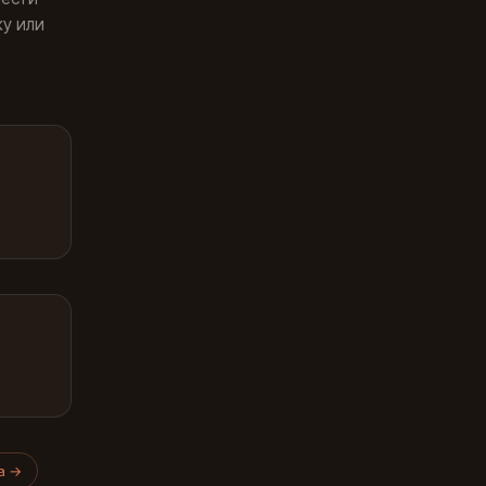
ку или
та
→