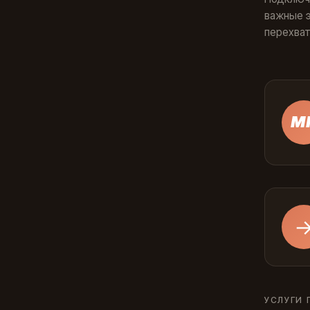
важные э
перехват
М
УСЛУГИ 