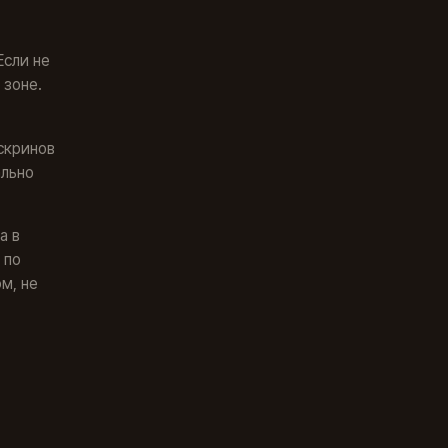
Если не
 зоне.
 скринов
ально
а в
 по
м, не