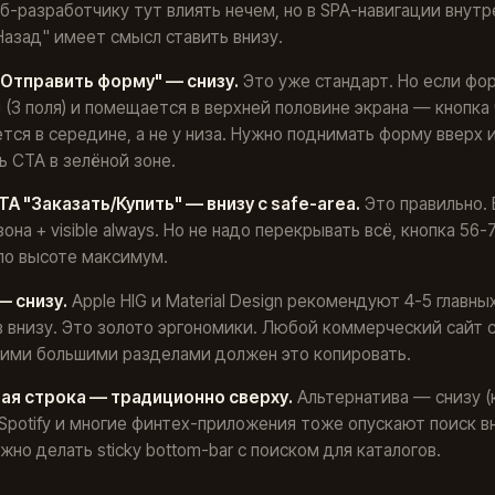
б-разработчику тут влиять нечем, но в SPA-навигации внут
Назад" имеет смысл ставить внизу.
"Отправить форму" — снизу.
Это уже стандарт. Но если фо
 (3 поля) и помещается в верхней половине экрана — кнопка
тся в середине, а не у низа. Нужно поднимать форму вверх 
ь CTA в зелёной зоне.
TA "Заказать/Купить" — внизу с safe-area.
Это правильно. 
зона + visible always. Но не надо перекрывать всё, кнопка 56-
по высоте максимум.
— снизу.
Apple HIG и Material Design рекомендуют 4-5 главны
 внизу. Это золото эргономики. Любой коммерческий сайт 
кими большими разделами должен это копировать.
ая строка — традиционно сверху.
Альтернатива — снизу (к
. Spotify и многие финтех-приложения тоже опускают поиск вн
жно делать sticky bottom-bar с поиском для каталогов.