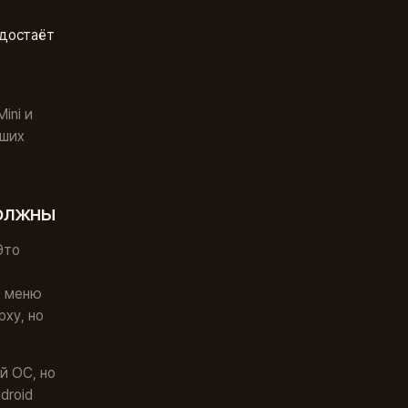
 достаёт
ini и
ьших
должны
Это
ь меню
рху, но
й ОС, но
droid