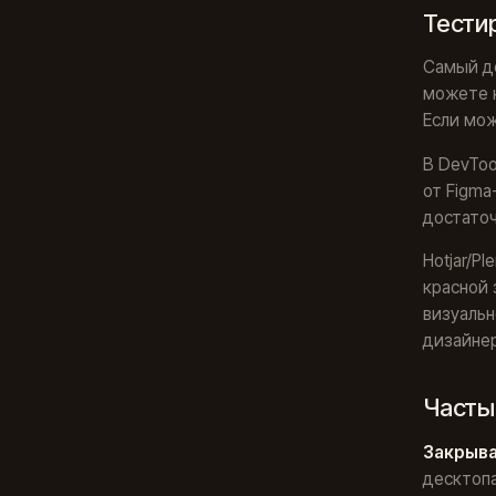
Тести
Самый де
можете н
Если мож
В DevToo
от Figma
достаточ
Hotjar/P
красной 
визуальн
дизайне
Часты
Закрыва
десктопа