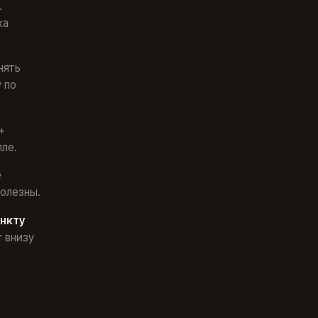
.
ка
нять
 по
+
лле.
е
полезны.
ункту
 внизу