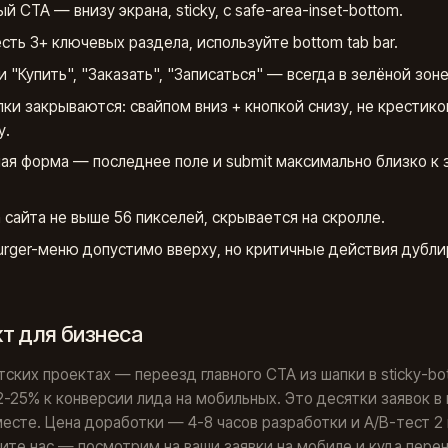
й CTA — внизу экрана, sticky, с safe-area-inset-bottom.
есть 3+ ключевых раздела, используйте bottom tab bar.
и "Купить", "Заказать", "Записаться" — всегда в зелёной зоне
ки закрываются: свайпом вниз + кнопкой снизу, не крестик
у.
ая форма — последнее поле и submit максимально близко к 
 сайта не выше 56 пикселей, скрывается на скролле.
rger-меню допустимо вверху, но критичные действия дубл
.
т для бизнеса
тских проектах — переезд главного CTA из шапки в sticky-bo
2-25% к конверсии лида на мобильных. Это десятки заявок в
есте. Цена доработки — 4-8 часов разработки и А/B-тест 2
те нас — посмотрим на ваши заявки на мобиле и куда пере