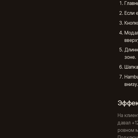
Главны
Если 
Кнопк
Модал
вверх
Длинн
зоне.
Шапка
Hambu
внизу
Эффек
На клиен
давал +1
ровном м
Подключи