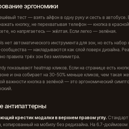
рование эргономики
шёвый тест — взять айфон в одну руку и сесть в автобусе. 
ажать кнопку, не перехватывая телефон — кнопка в красной
ете, но напрягаетесь — жёлтая. Если легко — зелёная.
ls нет автоматического инструмента для зон, но есть набор
-сообщества — накладываются как слой поверх дизайна. Ре
но правила трёх зон без миллиметра.
lerdy показывают heatmap кликов. Если на странице есть кнопк
зоне и она собирает на 30-50% меньше кликов, чем такая же
ой важности кнопка в зелёной — это эргономический симпто
рский.
е антипаттерны
ющий крестик модалки в верхнем правом углу.
Стандарт
, копированный на мобилу без редизайна. На 6.7-дюймовом