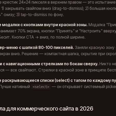
 крестик 24×24 пикселя в верхнем правом — это испытание
 1) закрывать свайпом вниз (drag-to-dismiss); 2) большая кноп
 снизу; 3) tap-to-dismiss по фону.
 модалки с кнопками внутри красной зоны.
Модалка "При
 занимает 70% экрана, кнопки "Принять" и "Настроить" вверху
Бесит. Кнопки CTA → вниз, по полной ширине.
ер-меню с шапкой 80-100 пикселей.
Заняли красную зону 
экран вниз. Решение — компактная шапка, скрытие при скро
и с навигационными стрелками по бокам сверху.
Никто н
ся — все свайпают. Стрелки в красной зоне в принципе бес
 раскрывающиеся списки (select) с тапом по каждому п
Лучше нативный
— он открывает системный picker
<select>
ла для коммерческого сайта в 2026