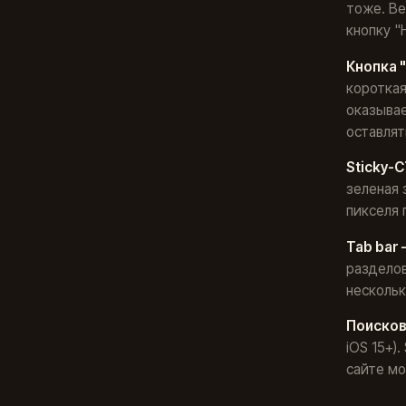
тоже. Ве
кнопку "
Кнопка 
короткая
оказывае
оставлят
Sticky-C
зеленая 
пикселя 
Tab bar 
разделов
несколь
Поисков
iOS 15+)
сайте мо