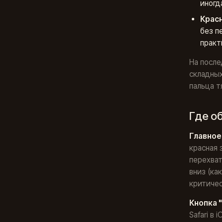
иногд
Красн
без пе
практ
На после
складных
пальца т
Где о
Главное
красная 
перехват
вниз (как
критичес
Кнопка 
Safari в