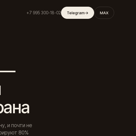
+7 995 300-18-02
Telegram
→
MAX
 —
и
рана
у, и почти не
орируют 80%