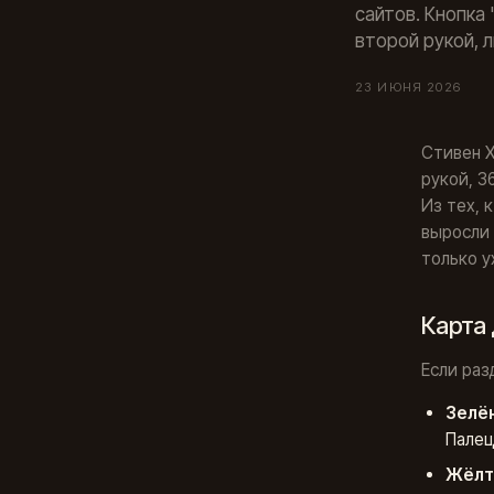
сайтов. Кнопка 
второй рукой, 
23 ИЮНЯ 2026
Стивен Х
рукой, 3
Из тех, 
выросли 
только у
Карта
Если раз
Зелён
Палец
Жёлт