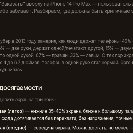
"Заказать" вверху на iPhone 14 Pro Max — пользователь
либо забивает. Разбираем, где должны быть критичные 
убер в 2013 году замерил, как люди держат телефоны: 49%
6% — две руки, держат одной/печатают другой, 15% — двумя
кто одной рукой, 67% — правши, 33% — левши. С тех пор экр
с 4 до 6.7 дюймов, телефон в одной руке стал нормой. Эрго
худшилась.
 досягаемости
делить экран на три зоны:
ая (легко)
— нижние 35-40% экрана, ближе к большому пал
 сюда дотягивается без перехвата, без напряжения, точные 
ая (средне)
— середина экрана. Можно достать, но менее т