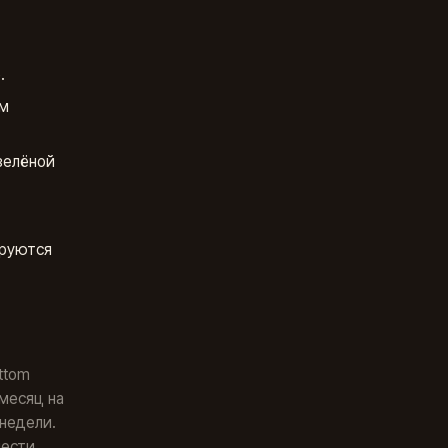
.
ом
зелёной
ируются
ttom
 месяц на
 недели.
нести