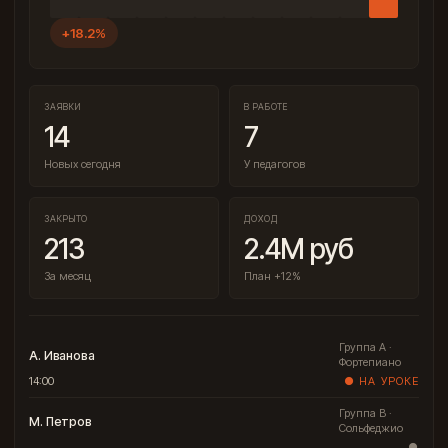
+18.2%
ЗАЯВКИ
В РАБОТЕ
14
7
Новых сегодня
У педагогов
ЗАКРЫТО
ДОХОД
213
2.4M руб
За месяц
План +12%
Группа A ·
А. Иванова
Фортепиано
14:00
● НА УРОКЕ
Группа B ·
М. Петров
Сольфеджио
●