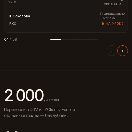
15:30
ОЖИДАНИЕ
Индивидуально
Л. Соколова
· Скрипка
17:00
● НА УРОКЕ
01
/ 08
‹
›
2 000
учеников
Перенесли в CRM из YClients, Excel и
офлайн-тетрадей — без дублей.