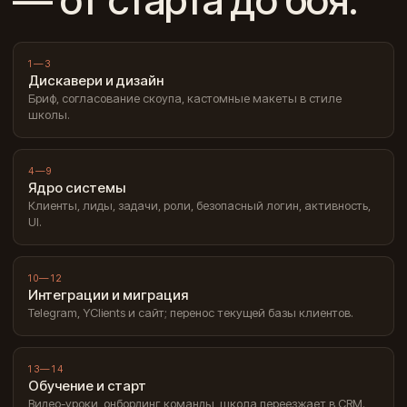
— от старта до боя.
1—3
Дискавери и дизайн
Бриф, согласование скоупа, кастомные макеты в стиле
школы.
4—9
Ядро системы
Клиенты, лиды, задачи, роли, безопасный логин, активность,
UI.
10—12
Интеграции и миграция
Telegram, YClients и сайт; перенос текущей базы клиентов.
13—14
Обучение и старт
Видео-уроки, онбординг команды, школа переезжает в CRM.