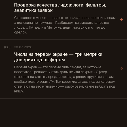
Проверка качества лидов: логи, фильтры,
аналитика заявок
Сто заявок в месяц — ничего не значат, если половина спам,
→
а половина не покупает. Разбираем, как мерить качество
лидов: UTM, цели в Метрике, дедупликацию и отчёт до
сделок.
30.07.2026
(06)
Числа на первом экране — три метрики
доверия под оффером
Первый экран — это первые пять секунд, за которые
→
посетитель решает, читать дальше или закрыть. Оффер
отвечает на «что вы предлагаете», а рядом крутится «а вам
вообще можно верить?». Три коротких цифры под заголовком
отвечают на это мгновенно — разбираем, какие выбрать под
нишу.