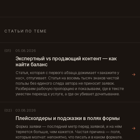
СТАТЬИ ПО ТЕМЕ
05.08.2026
(01)
Экспертный vs продающий контент — как
найти баланс
Статья, которая с первого абзаца дожимает «закажите у
→
нас», отпугивает. Статья на восемь тысяч знаков чистой
пользы без единого следа автора не приносит заявок.
Разбираем рабочую пропорцию и показываем, где в тексте
уместен переход к услуге, а где он убивает дочитывание.
03.08.2026
(02)
Плейсхолдеры и подсказки в полях формы
Форма заявки — последний метр перед заявкой, и на нём
→
теряется больше, чем кажется. Частая причина — поля,
которые молчат: непонятно, что писать и в каком формате.