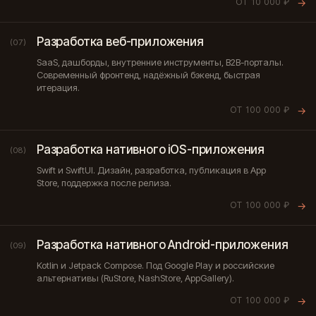
ОТ 10 000 ₽
→
Разработка веб-приложения
(07)
SaaS, дашборды, внутренние инструменты, B2B-порталы.
Современный фронтенд, надёжный бэкенд, быстрая
итерация.
ОТ 100 000 ₽
→
Разработка нативного iOS-приложения
(08)
Swift и SwiftUI. Дизайн, разработка, публикация в App
Store, поддержка после релиза.
ОТ 100 000 ₽
→
Разработка нативного Android-приложения
(09)
Kotlin и Jetpack Compose. Под Google Play и российские
альтернативы (RuStore, NashStore, AppGallery).
ОТ 100 000 ₽
→