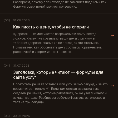
Разбираем, почему плейсхолдер не заменяет подпись и как
формулировки полей меняют конверсию.
01.08.2026
(03)
Как писать о цене, чтобы не спорили
«Дорого» — самое частое возражение и почти всегда
→
ложное. Клиент не сравнивал ваши цены с рынком в
таблице: «дорого» значит «я не понял, за что столько».
Показываем, как обосновать цену составом, сравнением,
рассрочкой и якорем из трёх пакетов.
31.07.2026
(04)
Заголовки, которые читают — формулы для
сайта услуг
Посетитель решает остаться или уйти за 3–5 секунд, и за это
→
время читает только H1. Если там слоган-заставка «мы
создаём решения, которые работают», он не узнал ничего и
закрыл вкладку. Разбираем рабочие формулы заголовков и
тест на три секунды.
30.07.2026
(05)