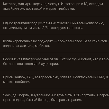
Каталог, фильтры, корзина, чекаут. Интеграции с 1С, складом,
эквайрингом, доставкой и маркетплейсами.
Одностраничник под рекламный трафик. Считаем конверсию,
оптимизируем смыслы, A/B-тестируем гипотезы.
Когда коробочные не подходят — собираем своё. База клиентов, 
задачи, аналитика, мобилка.
Российская платформа MAX от VK. Тот же функционал, что у Tel
бота, но для отдельной аудитории.
Приём заявок, FAQ, авторассылки, оплата. Подключаем к CRM, 1С
маркетплейсам.
SaaS, дашборды, внутренние инструменты, B2B-порталы. Совре
фронтенд, надёжный бэкенд, быстрая итерация.