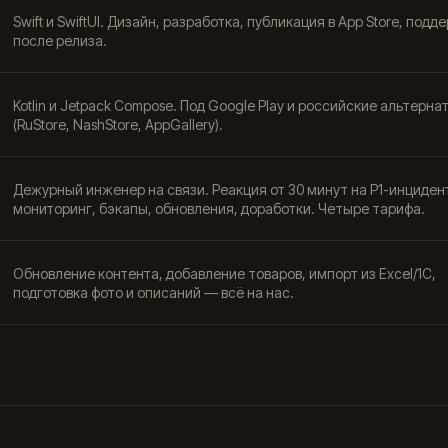
Swift и SwiftUI. Дизайн, разработка, публикация в App Store, подд
после релиза.
Kotlin и Jetpack Compose. Под Google Play и российские альтерна
(RuStore, NashStore, AppGallery).
Дежурный инженер на связи. Реакция от 30 минут на P1-инциден
мониторинг, бэкапы, обновления, доработки. Четыре тарифа.
Обновление контента, добавление товаров, импорт из Excel/1С,
подготовка фото и описаний — всё на нас.