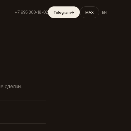
+7 995 300-18-02
Telegram
→
MAX
EN
ые сделки.