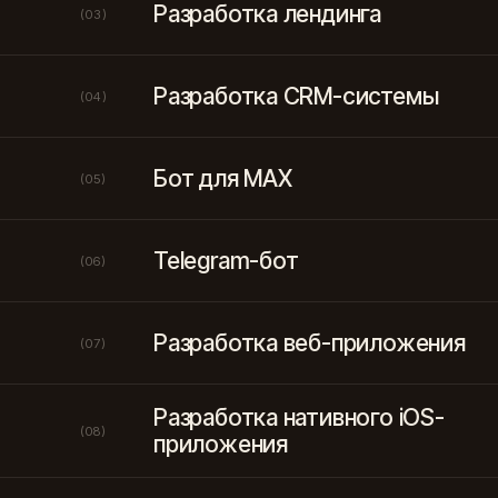
Разработка лендинга
(03)
Разработка CRM-системы
(04)
Бот для MAX
(05)
Telegram-бот
(06)
Разработка веб-приложения
(07)
Разработка нативного iOS-
(08)
приложения