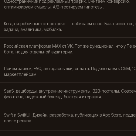
Одностраничник под рекламный трафик. Считаем конверсию,
оптимизируем смыслы, A/B-тестируем гипотезы.
Когда коробочные не подходят — собираем своё. База клиентов, 
задачи, аналитика, мобилка.
Российская платформа MAX от VK. Тот же функционал, что у Tel
бота, но для отдельной аудитории.
Приём заявок, FAQ, авторассылки, оплата. Подключаем к CRM, 1С
маркетплейсам.
SaaS, дашборды, внутренние инструменты, B2B-порталы. Совре
фронтенд, надёжный бэкенд, быстрая итерация.
Swift и SwiftUI. Дизайн, разработка, публикация в App Store, подд
после релиза.