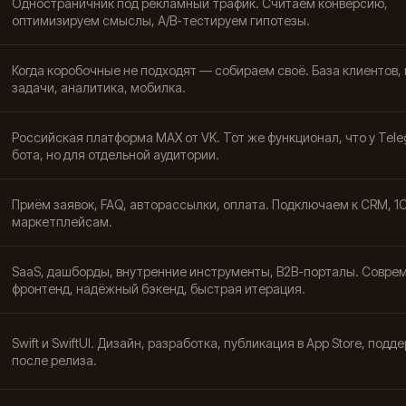
Одностраничник под рекламный трафик. Считаем конверсию,
оптимизируем смыслы, A/B-тестируем гипотезы.
Когда коробочные не подходят — собираем своё. База клиентов, 
задачи, аналитика, мобилка.
Российская платформа MAX от VK. Тот же функционал, что у Tel
бота, но для отдельной аудитории.
Приём заявок, FAQ, авторассылки, оплата. Подключаем к CRM, 1С
маркетплейсам.
SaaS, дашборды, внутренние инструменты, B2B-порталы. Совре
фронтенд, надёжный бэкенд, быстрая итерация.
Swift и SwiftUI. Дизайн, разработка, публикация в App Store, подд
после релиза.