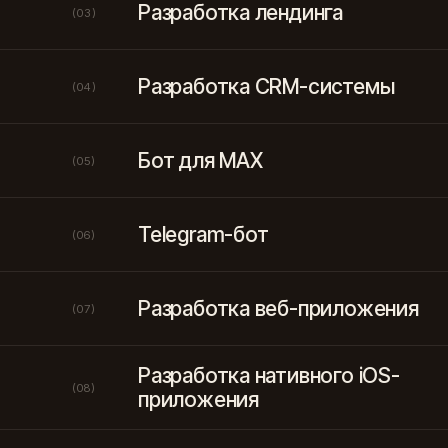
Разработка лендинга
(03)
Разработка CRM-системы
(04)
Бот для MAX
(05)
Telegram-бот
(06)
Разработка веб-приложения
(07)
Разработка нативного iOS-
(08)
приложения