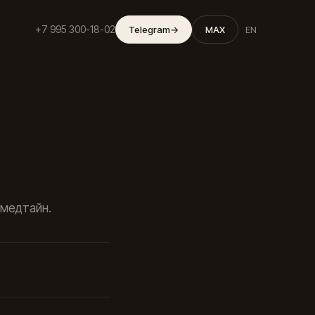
+7 995 300-18-02
Telegram
→
MAX
EN
 медтайн.