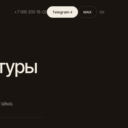
+7 995 300-18-02
Telegram
→
MAX
EN
туры
тайма.