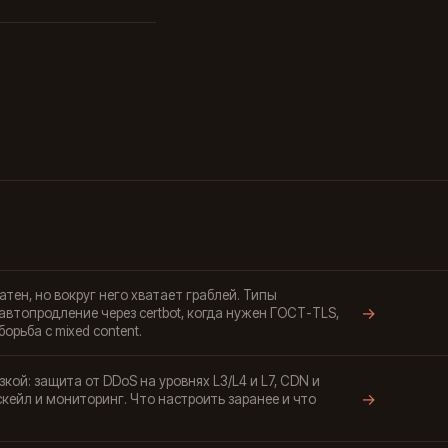
тен, но вокруг него хватает граблей. Типы
→
и автопродление через certbot, когда нужен ГОСТ-TLS,
орьба с mixed content.
кой: защита от DDoS на уровнях L3/L4 и L7, CDN и
→
тоскейл и мониторинг. Что настроить заранее и что