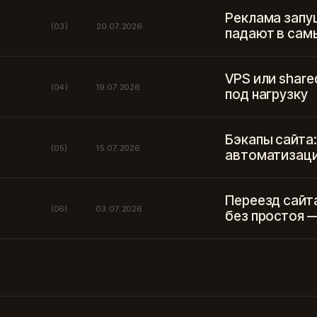
Реклама запу
(03)
20.07.2026
падают в сам
VPS или share
(04)
19.07.2026
под нагрузку
Бэкапы сайта: 
(05)
15.07.2026
автоматизаци
Переезд сайта
(06)
03.07.2026
без простоя 