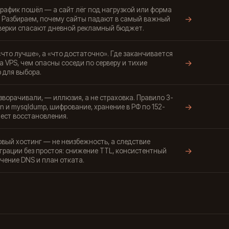
рафик пошёл — а сайт лёг под нагрузкой или форма
→
. Разбираем, почему сайты падают в самый важный
оверки спасают дневной рекламный бюджет.
«что лучше», а «что достаточно». Где заканчивается
→
а VPS, чем опасны соседи по серверу и тихие
 для выбора.
азворачивали, — иллюзия, а не страховка. Правило 3-
→
on и mysqldump, шифрование, хранение в РФ по 152-
тест восстановления.
овый хостинг — не неизбежность, а следствие
→
рации без простоя: снижение TTL, консистентный
ючение DNS и план отката.