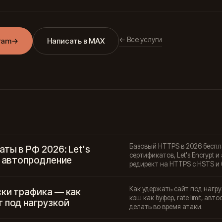
← Все услуги
ram
→
Написать в MAX
Базовый HTTPS в 2026 беспла
ты в РФ 2026: Let's
сертификатов, Let's Encrypt 
, автопродление
редирект на HTTPS с HSTS и б
Как удержать сайт под нагруз
ски трафика — как
кэш как буфер, rate limit, ав
 под нагрузкой
делать во время атаки.