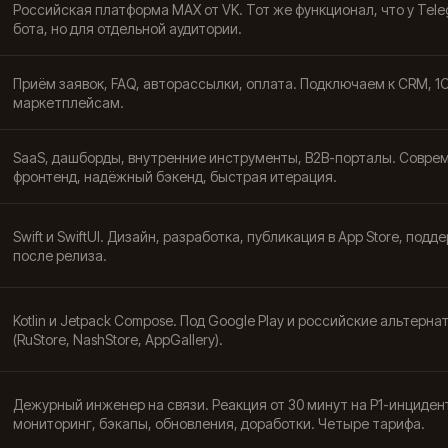
Российская платформа MAX от VK. Тот же функционал, что у Tel
бота, но для отдельной аудитории.
Приём заявок, FAQ, авторассылки, оплата. Подключаем к CRM, 1С
маркетплейсам.
SaaS, дашборды, внутренние инструменты, B2B-порталы. Совре
фронтенд, надёжный бэкенд, быстрая итерация.
Swift и SwiftUI. Дизайн, разработка, публикация в App Store, подд
после релиза.
Kotlin и Jetpack Compose. Под Google Play и российские альтерна
(RuStore, NashStore, AppGallery).
Дежурный инженер на связи. Реакция от 30 минут на P1-инциден
мониторинг, бэкапы, обновления, доработки. Четыре тарифа.