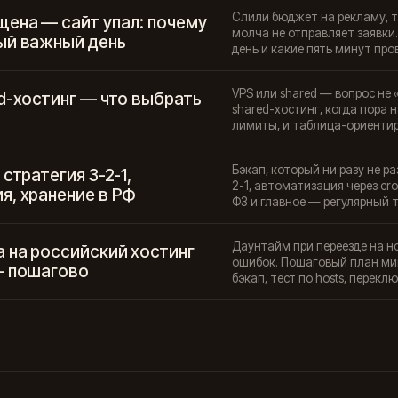
Слили бюджет на рекламу, т
щена — сайт упал: почему
молча не отправляет заявки
ый важный день
день и какие пять минут пр
VPS или shared — вопрос не 
d-хостинг — что выбрать
shared-хостинг, когда пора н
лимиты, и таблица-ориентир
Бэкап, который ни разу не р
стратегия 3-2-1,
2-1, автоматизация через cr
я, хранение в РФ
ФЗ и главное — регулярный 
Даунтайм при переезде на н
 на российский хостинг
ошибок. Пошаговый план миг
— пошагово
бэкап, тест по hosts, перекл