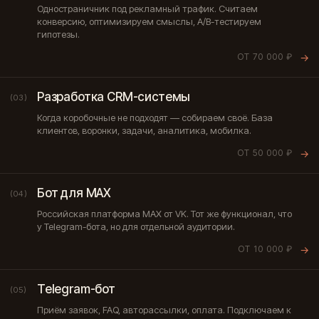
Одностраничник под рекламный трафик. Считаем
конверсию, оптимизируем смыслы, A/B-тестируем
гипотезы.
ОТ 70 000 ₽
→
Разработка CRM-системы
(03)
Когда коробочные не подходят — собираем своё. База
клиентов, воронки, задачи, аналитика, мобилка.
ОТ 50 000 ₽
→
Бот для MAX
(04)
Российская платформа MAX от VK. Тот же функционал, что
у Telegram-бота, но для отдельной аудитории.
ОТ 10 000 ₽
→
Telegram-бот
(05)
Приём заявок, FAQ, авторассылки, оплата. Подключаем к