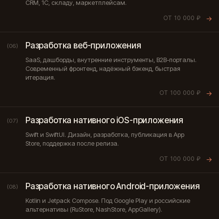
CRM, 1С, складу, маркетплейсам.
ОТ 10 000 ₽
→
Разработка веб-приложения
(06)
SaaS, дашборды, внутренние инструменты, B2B-порталы.
Современный фронтенд, надёжный бэкенд, быстрая
итерация.
ОТ 100 000 ₽
→
Разработка нативного iOS-приложения
(07)
Swift и SwiftUI. Дизайн, разработка, публикация в App
Store, поддержка после релиза.
ОТ 100 000 ₽
→
Разработка нативного Android-приложения
(08)
Kotlin и Jetpack Compose. Под Google Play и российские
альтернативы (RuStore, NashStore, AppGallery).