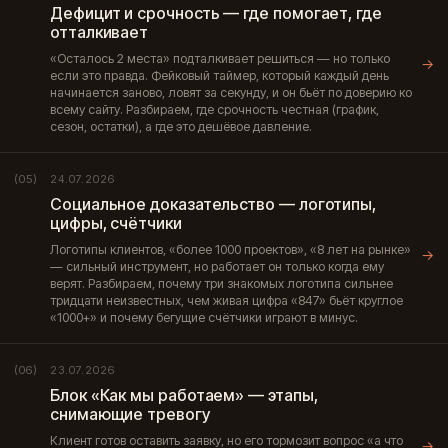
Дефицит и срочность — где помогает, где
отталкивает
«Осталось 2 места» подталкивает решиться — но только
→
если это правда. Фейковый таймер, который каждый день
начинается заново, ловят за секунду, и он бьёт по доверию ко
всему сайту. Разбираем, где срочность честная (график,
сезон, остатки), а где это дешёвое давление.
24.07.2026
(05)
Социальное доказательство — логотипы,
цифры, счётчики
Логотипы клиентов, «более 1000 проектов», «8 лет на рынке»
→
— сильный инструмент, но работает он только когда ему
верят. Разбираем, почему три знакомых логотипа сильнее
тридцати неизвестных, чем живая цифра «847» бьёт круглое
«1000+» и почему бегущие счётчики играют в минус.
23.07.2026
(06)
Блок «Как мы работаем» — этапы,
снимающие тревогу
Клиент готов оставить заявку, но его тормозит вопрос «а что
→