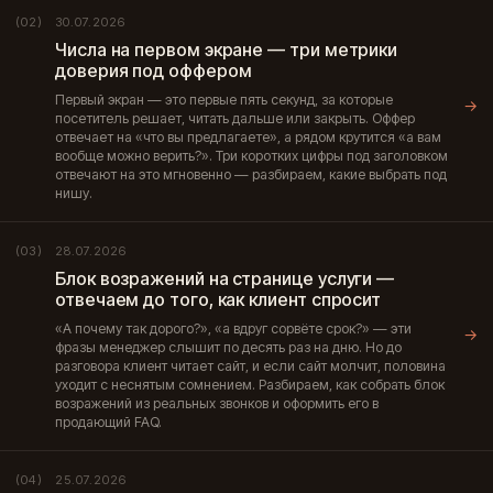
30.07.2026
(02)
Числа на первом экране — три метрики
доверия под оффером
Первый экран — это первые пять секунд, за которые
→
посетитель решает, читать дальше или закрыть. Оффер
отвечает на «что вы предлагаете», а рядом крутится «а вам
вообще можно верить?». Три коротких цифры под заголовком
отвечают на это мгновенно — разбираем, какие выбрать под
нишу.
28.07.2026
(03)
Блок возражений на странице услуги —
отвечаем до того, как клиент спросит
«А почему так дорого?», «а вдруг сорвёте срок?» — эти
→
фразы менеджер слышит по десять раз на дню. Но до
разговора клиент читает сайт, и если сайт молчит, половина
уходит с неснятым сомнением. Разбираем, как собрать блок
возражений из реальных звонков и оформить его в
продающий FAQ.
25.07.2026
(04)