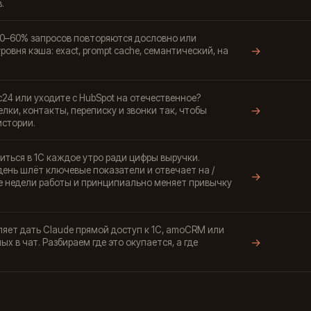
.
0–60% запросов повторяются дословно или
→
ровня кэша: exact, prompt cache, семантический, на
4 или уходите с HubSpot на отечественное?
→
елки, контакты, переписку и звонки так, чтобы
истории.
иться в 1С каждое утро ради цифры выручки.
 день шлёт ключевые показатели и отвечает на /
→
ве недели работы и принципиально меняет привычку
оляет дать Claude прямой доступ к 1С, amoCRM или
→
ных в чат. Разбираем где это окупается, а где