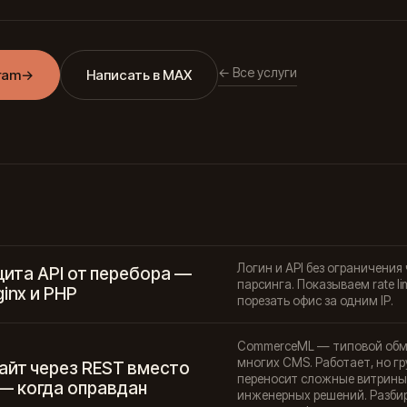
← Все услуги
ram
→
Написать в MAX
Логин и API без ограничения
ащита API от перебора —
парсинга. Показываем rate lim
ginx и PHP
порезать офис за одним IP.
CommerceML — типовой обмен
многих CMS. Работает, но гру
айт через REST вместо
переносит сложные витрины.
 когда оправдан
инженерных решений. Разбира