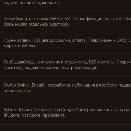
задачи, аналитика, мобилка.
Российская платформа MAX от VK. Тот же функционал, что у Tel
бота, но для отдельной аудитории.
Приём заявок, FAQ, авторассылки, оплата. Подключаем к CRM, 1С
маркетплейсам.
SaaS, дашборды, внутренние инструменты, B2B-порталы. Совре
фронтенд, надёжный бэкенд, быстрая итерация.
Swift и SwiftUI. Дизайн, разработка, публикация в App Store, подд
после релиза.
Kotlin и Jetpack Compose. Под Google Play и российские альтерна
(RuStore, NashStore, AppGallery).