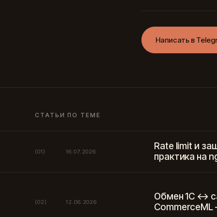
Написать в Teleg
СТАТЬИ ПО ТЕМЕ
Rate limit и з
(01)
16.07.2026
практика на n
Обмен 1С ↔ с
(02)
12.06.2026
CommerceML —