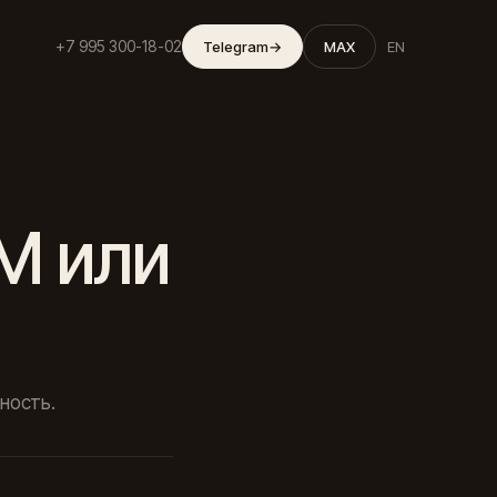
+7 995 300-18-02
Telegram
→
MAX
EN
M или
ность.