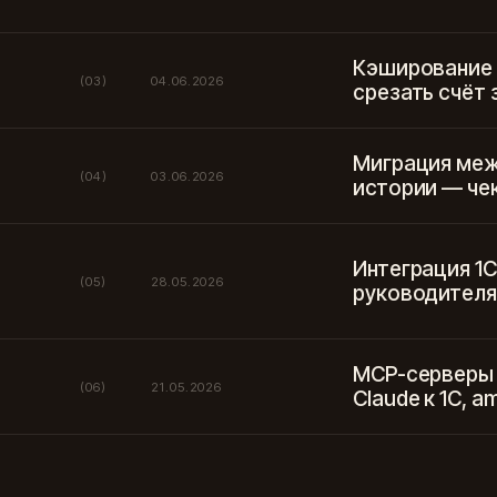
Кэширование 
(03)
04.06.2026
срезать счёт 
Миграция меж
(04)
03.06.2026
истории — че
Интеграция 1С
(05)
28.05.2026
руководителя
MCP-серверы 
(06)
21.05.2026
Claude к 1С, a