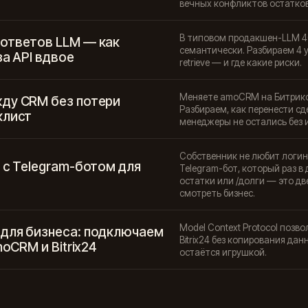
вечных конфликтов остатков
В типовом продакшен-LLM 4
ответов LLM — как
семантически. Разбираем 4 у
за API вдвое
retrieve — и где какие риски.
Меняете amoCRM на Битрикс2
ду CRM без потери
Разбираем, как перенести сд
клист
менеджеры не остались без 
Собственник не любит логин
 с Telegram-ботом для
Telegram-бот, который раз в
остатки или /долги — это д
смотреть бизнес.
Model Context Protocol позв
для бизнеса: подключаем
Bitrix24 без копирования дан
moCRM и Bitrix24
остаётся игрушкой.