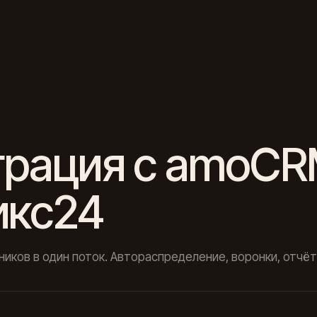
грация с amoCR
икс24
ников в один поток. Автораспределение, воронки, отчёт