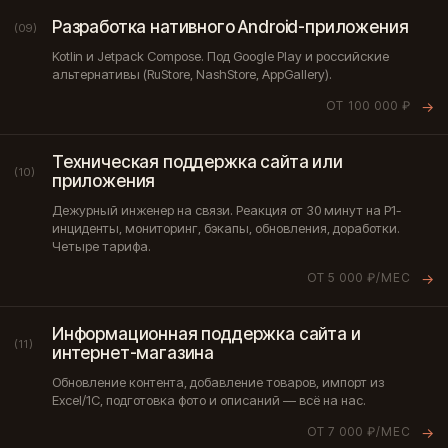
Разработка нативного Android-приложения
(09)
Kotlin и Jetpack Compose. Под Google Play и российские
альтернативы (RuStore, NashStore, AppGallery).
ОТ 100 000 ₽
→
Техническая поддержка сайта или
(10)
приложения
Дежурный инженер на связи. Реакция от 30 минут на P1-
инциденты, мониторинг, бэкапы, обновления, доработки.
Четыре тарифа.
ОТ 5 000 ₽/МЕС
→
Информационная поддержка сайта и
(11)
интернет-магазина
Обновление контента, добавление товаров, импорт из
Excel/1С, подготовка фото и описаний — всё на нас.
ОТ 7 000 ₽/МЕС
→