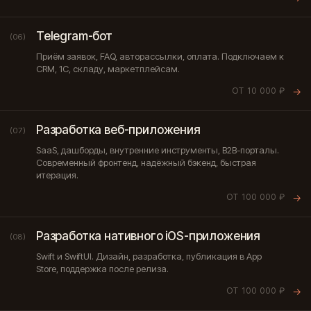
Telegram-бот
(06)
Приём заявок, FAQ, авторассылки, оплата. Подключаем к
CRM, 1С, складу, маркетплейсам.
ОТ 10 000 ₽
→
Разработка веб-приложения
(07)
SaaS, дашборды, внутренние инструменты, B2B-порталы.
Современный фронтенд, надёжный бэкенд, быстрая
итерация.
ОТ 100 000 ₽
→
Разработка нативного iOS-приложения
(08)
Swift и SwiftUI. Дизайн, разработка, публикация в App
Store, поддержка после релиза.
ОТ 100 000 ₽
→