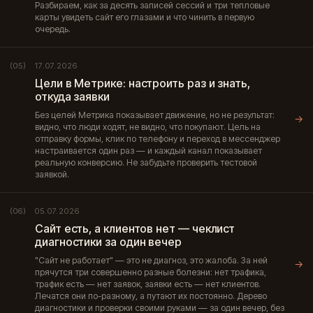
Разбираем, как за десять записей сессий и три тепловые
карты увидеть сайт его глазами и что чинить в первую
очередь.
17.07.2026
(05)
Цели в Метрике: настроить раз и знать,
откуда заявки
Без целей Метрика показывает движение, но не результат:
→
видно, что люди ходят, не видно, что покупают. Цель на
отправку формы, клик по телефону и переход в мессенджер
настраивается один раз — и каждый канал показывает
реальную конверсию. Не забудьте проверить тестовой
заявкой.
05.07.2026
(06)
Сайт есть, а клиентов нет — чеклист
диагностики за один вечер
"Сайт не работает" — это не диагноз, это жалоба. За ней
→
прячутся три совершенно разные болезни: нет трафика,
трафик есть — нет заявок, заявки есть — нет клиентов.
Лечатся они по-разному, а путают их постоянно. Дерево
диагностики и проверки своими руками — за один вечер, без