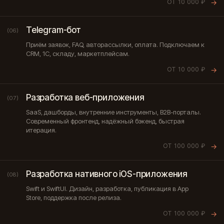
ОТ 10 000 ₽
→
Telegram-бот
(06)
Приём заявок, FAQ, авторассылки, оплата. Подключаем к
CRM, 1С, складу, маркетплейсам.
ОТ 10 000 ₽
→
Разработка веб-приложения
(07)
SaaS, дашборды, внутренние инструменты, B2B-порталы.
Современный фронтенд, надёжный бэкенд, быстрая
итерация.
ОТ 100 000 ₽
→
Разработка нативного iOS-приложения
(08)
Swift и SwiftUI. Дизайн, разработка, публикация в App
Store, поддержка после релиза.
ОТ 100 000 ₽
→