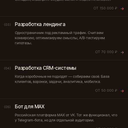
ОТ 150 000 ₽
→
Разработка лендинга
(03)
Одностраничник под рекламный трафик. Считаем
конверсию, оптимизируем смыслы, A/B-тестируем
гипотезы.
ОТ 70 000 ₽
→
Разработка CRM-системы
(04)
Когда коробочные не подходят — собираем своё. База
клиентов, воронки, задачи, аналитика, мобилка.
ОТ 50 000 ₽
→
Бот для MAX
(05)
Российская платформа MAX от VK. Тот же функционал, что
у Telegram-бота, но для отдельной аудитории.