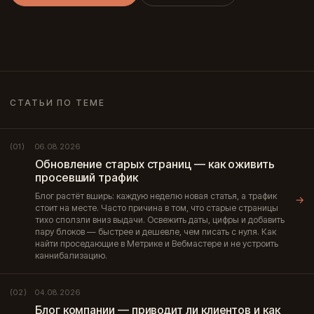
СТАТЬИ ПО ТЕМЕ
06.08.2026
(01)
Обновление старых страниц — как оживить
просевший трафик
Блог растёт вширь: каждую неделю новая статья, а трафик
→
стоит на месте. Часто причина в том, что старые страницы
тихо сползли вниз выдачи. Освежить даты, цифры и добавить
пару блоков — быстрее и дешевле, чем писать с нуля. Как
найти проседающие в Метрике и Вебмастере и не устроить
каннибализацию.
04.08.2026
(02)
Блог компании — приводит ли клиентов и как