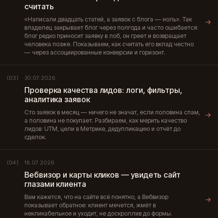
считать
«Написали двадцать статей, а заявок с блога — ноль». Так
→
владелец закрывает блог через полгода и часто ошибается:
блог редко приносит заявку в лоб, он греет и возвращает
человека позже. Показываем, как считать его вклад честно
— через ассоциированные конверсии и горизонт.
30.07.2026
(03)
Проверка качества лидов: логи, фильтры,
аналитика заявок
Сто заявок в месяц — ничего не значат, если половина спам,
→
а половина не покупает. Разбираем, как мерить качество
лидов: UTM, цели в Метрике, дедупликацию и отчёт до
сделок.
18.07.2026
(04)
Вебвизор и карты кликов — увидеть сайт
глазами клиента
Вам кажется, что на сайте всё понятно, а Вебвизор
→
показывает обратное: клиент мечется, жмёт в
некликабельное и уходит, не доскроллив до формы.