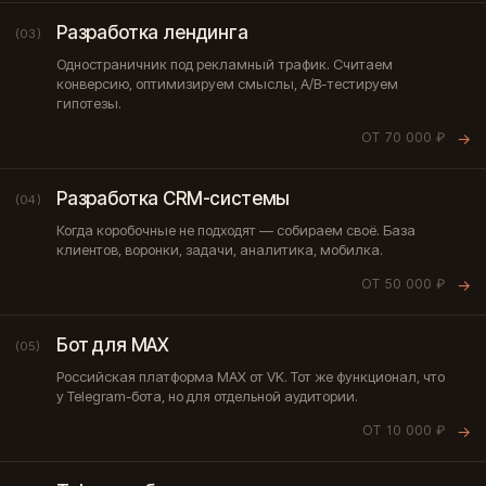
Разработка лендинга
(03)
Одностраничник под рекламный трафик. Считаем
конверсию, оптимизируем смыслы, A/B-тестируем
гипотезы.
ОТ 70 000 ₽
→
Разработка CRM-системы
(04)
Когда коробочные не подходят — собираем своё. База
клиентов, воронки, задачи, аналитика, мобилка.
ОТ 50 000 ₽
→
Бот для MAX
(05)
Российская платформа MAX от VK. Тот же функционал, что
у Telegram-бота, но для отдельной аудитории.
ОТ 10 000 ₽
→