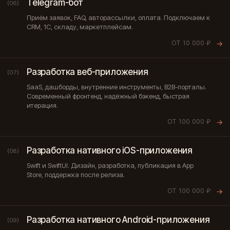
Telegram-бот
(06)
Приём заявок, FAQ, авторассылки, оплата. Подключаем к
CRM, 1С, складу, маркетплейсам.
ОТ 10 000 ₽
→
Разработка веб-приложения
(07)
SaaS, дашборды, внутренние инструменты, B2B-порталы.
Современный фронтенд, надёжный бэкенд, быстрая
итерация.
ОТ 100 000 ₽
→
Разработка нативного iOS-приложения
(08)
Swift и SwiftUI. Дизайн, разработка, публикация в App
Store, поддержка после релиза.
ОТ 100 000 ₽
→
Разработка нативного Android-приложения
(09)