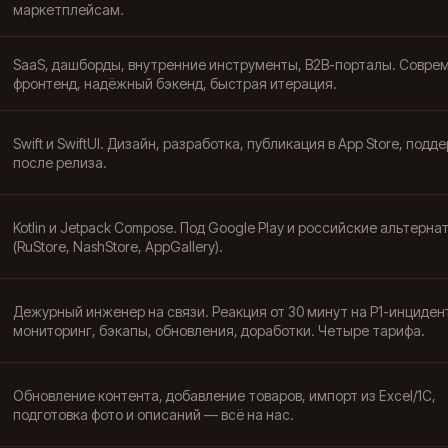
маркетплейсам.
SaaS, дашборды, внутренние инструменты, B2B-порталы. Совре
фронтенд, надёжный бэкенд, быстрая итерация.
Swift и SwiftUI. Дизайн, разработка, публикация в App Store, подд
после релиза.
Kotlin и Jetpack Compose. Под Google Play и российские альтерна
(RuStore, NashStore, AppGallery).
Дежурный инженер на связи. Реакция от 30 минут на P1-инциден
мониторинг, бэкапы, обновления, доработки. Четыре тарифа.
Обновление контента, добавление товаров, импорт из Excel/1С,
подготовка фото и описаний — всё на нас.