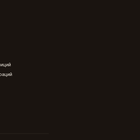
зиций
раций