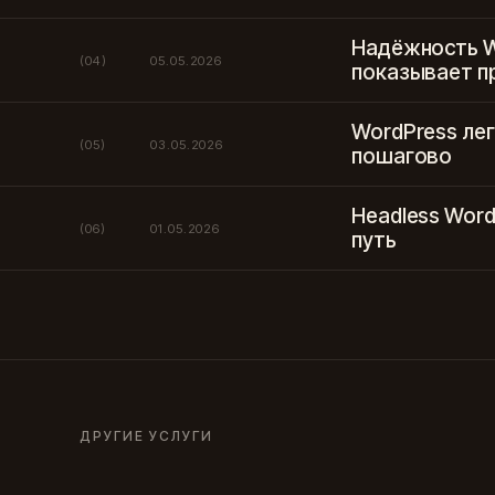
Надёжность W
(04)
05.05.2026
показывает п
WordPress ле
(05)
03.05.2026
пошагово
Headless Wor
(06)
01.05.2026
путь
ДРУГИЕ УСЛУГИ