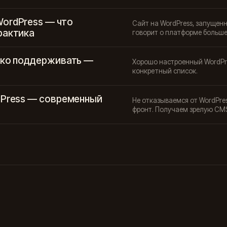
ordPress — что
Сайт на WordPress, запущенны
рактика
говорит о платформе больше
гко поддерживать —
Хорошо настроенный WordPre
конкретный список.
dPress — современный
Не отказываемся от WordPre
фронт. Получаем зрелую CMS