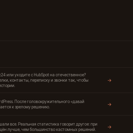
4 или уходите с HubSpot на отечественное?
→
елки, контакты, переписку и звонки так, чтобы
истории.
rdPress. После головокружительного «давай
→
щается к зрелому решению.
али все. Реальная статистика говорит другое: при
→
щён лучше, чем большинство кастомных решений.