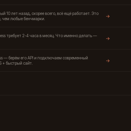
й 10 лет назад, скорее всего, всё ещё работает. Это
→
, чем любые бенчмарки.
ss требует 2-4 часа в месяц. Что именно делать —
→
ss — берём его API и подключаем современный
→
 + быстрый сайт.