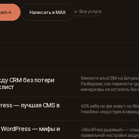
← Все услуги
ram
→
Написать в MAX
Меняете amoCRM на Битрикс2
ду CRM без потери
Разбираем, как перенести сд
клист
менеджеры не остались без 
ress — лучшая CMS в
40% веба не зря живут на Wo
headless» индустрия возвра
 WordPress — мифы и
«WordPress дырявый» — слыш
правильной настройке защи