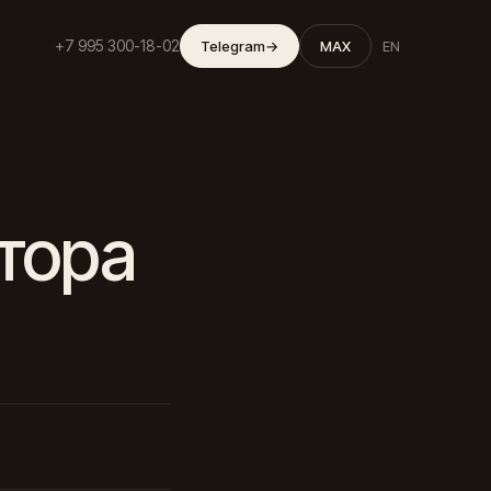
+7 995 300-18-02
Telegram
→
MAX
EN
тора