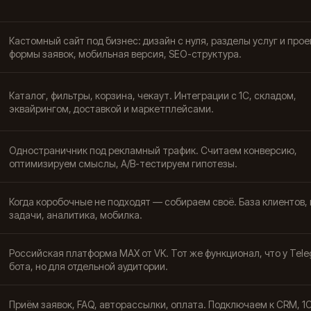
Кастомный сайт под бизнес: дизайн с нуля, разделы услуг и прое
формы заявок, мобильная версия, SEO-структура.
Каталог, фильтры, корзина, чекаут. Интеграции с 1С, складом,
эквайрингом, доставкой и маркетплейсами.
Одностраничник под рекламный трафик. Считаем конверсию,
оптимизируем смыслы, A/B-тестируем гипотезы.
Когда коробочные не подходят — собираем своё. База клиентов, 
задачи, аналитика, мобилка.
Российская платформа MAX от VK. Тот же функционал, что у Tel
бота, но для отдельной аудитории.
Приём заявок, FAQ, авторассылки, оплата. Подключаем к CRM, 1С