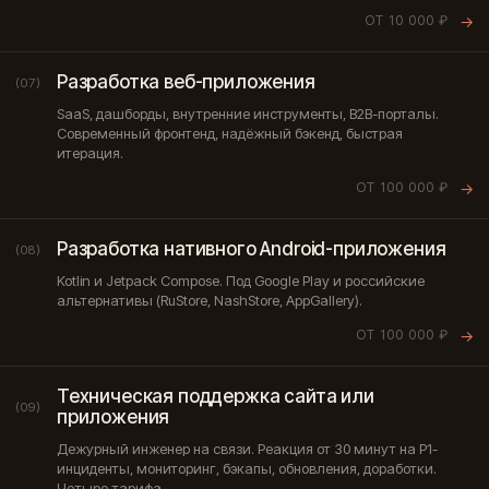
ОТ 10 000 ₽
→
Разработка веб-приложения
(07)
SaaS, дашборды, внутренние инструменты, B2B-порталы.
Современный фронтенд, надёжный бэкенд, быстрая
итерация.
ОТ 100 000 ₽
→
Разработка нативного Android-приложения
(08)
Kotlin и Jetpack Compose. Под Google Play и российские
альтернативы (RuStore, NashStore, AppGallery).
ОТ 100 000 ₽
→
Техническая поддержка сайта или
(09)
приложения
Дежурный инженер на связи. Реакция от 30 минут на P1-
инциденты, мониторинг, бэкапы, обновления, доработки.
Четыре тарифа.