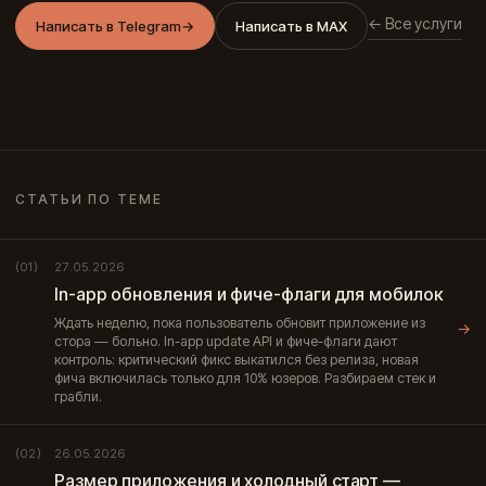
← Все услуги
Написать в Telegram
→
Написать в MAX
СТАТЬИ ПО ТЕМЕ
27.05.2026
(01)
In-app обновления и фиче-флаги для мобилок
Ждать неделю, пока пользователь обновит приложение из
→
стора — больно. In-app update API и фиче-флаги дают
контроль: критический фикс выкатился без релиза, новая
фича включилась только для 10% юзеров. Разбираем стек и
грабли.
26.05.2026
(02)
Размер приложения и холодный старт —