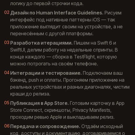
логику до первой строчки кода.
Дизайн по Human Interface Guidelines.
Рисуем
интерфейс под нативные паттерны iOS — так
приложение выглядит своим на устройстве, а не
перенесённым с другой платформы.
Разработка итерациями.
Пишем на Swift 6 и
SwiftUI, делим работу на недельные спринты. В
конце каждого — сборка в TestFlight, которую
можно потрогать на своём телефоне.
Интеграции и тестирование.
Подключаем ваш
бэкенд, push и оплаты. Прогоняем приложение на
реальных устройствах и разных диагоналях, чистим
краши до релиза.
Публикация в App Store.
Готовим карточку в App
Store Connect, скриншоты, Privacy Manifests,
проходим ревью Apple и выкладываем релиз.
Передача и сопровождение.
Отдаём исходный
код, доступы и документацию, договариваемся о