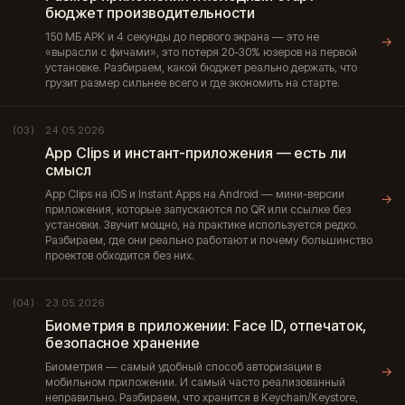
бюджет производительности
150 МБ APK и 4 секунды до первого экрана — это не
→
«вырасли с фичами», это потеря 20-30% юзеров на первой
установке. Разбираем, какой бюджет реально держать, что
грузит размер сильнее всего и где экономить на старте.
24.05.2026
(03)
App Clips и инстант-приложения — есть ли
смысл
App Clips на iOS и Instant Apps на Android — мини-версии
→
приложения, которые запускаются по QR или ссылке без
установки. Звучит мощно, на практике используется редко.
Разбираем, где они реально работают и почему большинство
проектов обходится без них.
23.05.2026
(04)
Биометрия в приложении: Face ID, отпечаток,
безопасное хранение
Биометрия — самый удобный способ авторизации в
→
мобильном приложении. И самый часто реализованный
неправильно. Разбираем, что хранится в Keychain/Keystore,