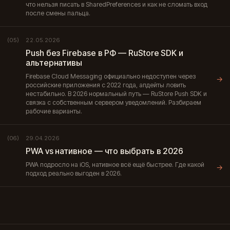
что нельзя писать в SharedPreferences и как не сломать вход
после смены пальца.
22.05.2026
(05)
Push без Firebase в РФ — RuStore SDK и
альтернативы
Firebase Cloud Messaging официально недоступен через
→
российские приложения с 2022 года, апдейты ловить
нестабильно. В 2026 нормальный путь — RuStore Push SDK и
связка с собственным сервером уведомлений. Разбираем
рабочие варианты.
29.04.2026
(06)
PWA vs нативное — что выбрать в 2026
PWA подросло на iOS, нативное всё ещё быстрее. Где какой
→
подход реально выгоден в 2026.