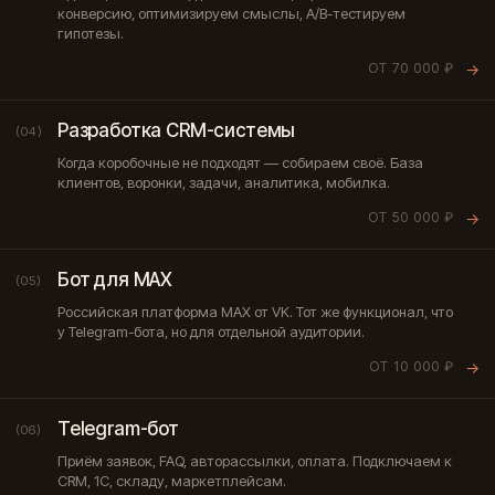
конверсию, оптимизируем смыслы, A/B-тестируем
гипотезы.
ОТ 70 000 ₽
→
Разработка CRM-системы
(04)
Когда коробочные не подходят — собираем своё. База
клиентов, воронки, задачи, аналитика, мобилка.
ОТ 50 000 ₽
→
Бот для MAX
(05)
Российская платформа MAX от VK. Тот же функционал, что
у Telegram-бота, но для отдельной аудитории.
ОТ 10 000 ₽
→
Telegram-бот
(06)
Приём заявок, FAQ, авторассылки, оплата. Подключаем к
CRM, 1С, складу, маркетплейсам.