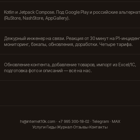
Kotlin и Jetpack Compose. Под Google Play и российские альтерна
(RuStore, NashStore, AppGallery).
Дежурный инженер на связи. Реакция от 30 минут на P1-инциден
мониторинг, бэкапы, обновления, доработки. Четыре тарифа.
Обновление контента, добавление товаров, импорт из Excel/1С,
подготовка фото и описаний — всё на нас.
hi@internet10k.com
·
+7 995 300-18-02
·
Telegram
·
MAX
Услуги
·
Гиды
·
Журнал
·
Отзывы
·
Контакты