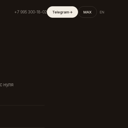
+7 995 300-18-02
Telegram
→
MAX
EN
с нуля