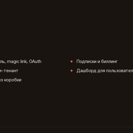
ь, magic link, OAuth
Подписки и биллинг
ти-тенант
Дашборд для пользовател
из коробки