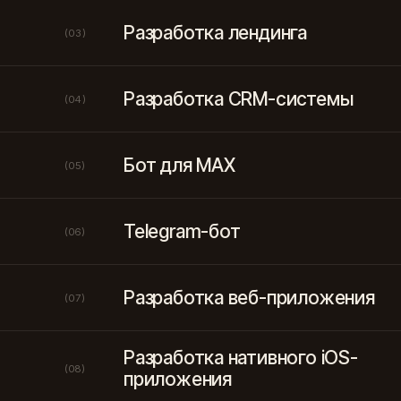
Разработка лендинга
(03)
Разработка CRM-системы
(04)
Бот для MAX
(05)
Telegram-бот
(06)
Разработка веб-приложения
(07)
Разработка нативного iOS-
(08)
приложения