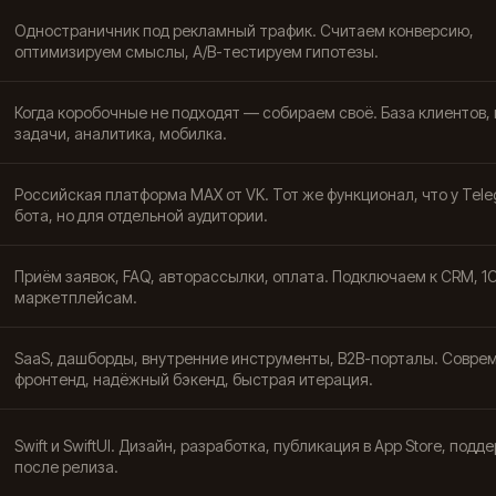
Одностраничник под рекламный трафик. Считаем конверсию,
оптимизируем смыслы, A/B-тестируем гипотезы.
Когда коробочные не подходят — собираем своё. База клиентов, 
задачи, аналитика, мобилка.
Российская платформа MAX от VK. Тот же функционал, что у Tel
бота, но для отдельной аудитории.
Приём заявок, FAQ, авторассылки, оплата. Подключаем к CRM, 1С
маркетплейсам.
SaaS, дашборды, внутренние инструменты, B2B-порталы. Совре
фронтенд, надёжный бэкенд, быстрая итерация.
Swift и SwiftUI. Дизайн, разработка, публикация в App Store, подд
после релиза.