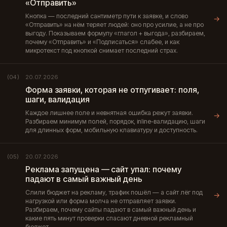
«Отправить»
Кнопка — последний сантиметр пути к заявке, и слово
→
«Отправить» на нём теряет людей: оно про усилие, а не про
выгоду. Показываем формулу «глагол + выгода», разбираем,
почему «Отправить» и «Подписаться» слабее, и как
микротекст под кнопкой снимает последний страх.
20.07.2026
(04)
Форма заявки, которая не отпугивает: поля,
шаги, валидация
Каждое лишнее поле и невнятная ошибка режут заявки.
→
Разбираем минимум полей, порядок, inline-валидацию, шаги
для длинных форм, мобильную клавиатуру и доступность.
20.07.2026
(05)
Реклама запущена — сайт упал: почему
падают в самый важный день
Слили бюджет на рекламу, трафик пошёл — а сайт лёг под
→
нагрузкой или форма молча не отправляет заявки.
Разбираем, почему сайты падают в самый важный день и
какие пять минут проверки спасают дневной рекламный
бюджет.