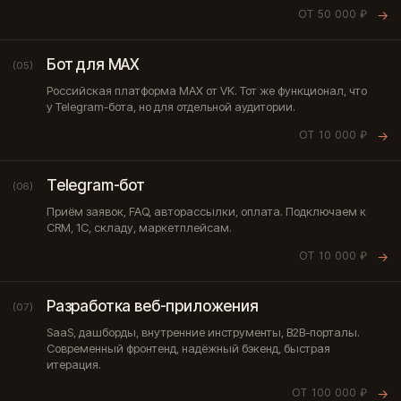
ОТ 50 000 ₽
→
Бот для MAX
(05)
Российская платформа MAX от VK. Тот же функционал, что
у Telegram-бота, но для отдельной аудитории.
ОТ 10 000 ₽
→
Telegram-бот
(06)
Приём заявок, FAQ, авторассылки, оплата. Подключаем к
CRM, 1С, складу, маркетплейсам.
ОТ 10 000 ₽
→
Разработка веб-приложения
(07)
SaaS, дашборды, внутренние инструменты, B2B-порталы.
Современный фронтенд, надёжный бэкенд, быстрая
итерация.
ОТ 100 000 ₽
→