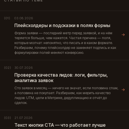
СТАТЬИ ПО ТЕМЕ
03.08.2026
(01)
Плейсхолдеры и подсказки в полях формы
Форма заявки — последний метр перед заявкой, и на нём
→
теряется больше, чем кажется. Частая причина — поля,
которые молчат: непонятно, что писать и в каком формате.
Разбираем, почему плейсхолдер не заменяет подпись и как
формулировки полей меняют конверсию.
30.07.2026
(02)
Проверка качества лидов: логи, фильтры,
аналитика заявок
Сто заявок в месяц — ничего не значат, если половина спам,
→
а половина не покупает. Разбираем, как мерить качество
лидов: UTM, цели в Метрике, дедупликацию и отчёт до
сделок.
21.07.2026
(03)
Текст кнопки CTA — что работает лучше