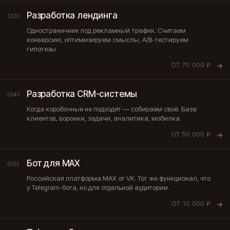
Разработка лендинга
(03)
Одностраничник под рекламный трафик. Считаем
конверсию, оптимизируем смыслы, A/B-тестируем
гипотезы.
ОТ 70 000 ₽
→
Разработка CRM-системы
(04)
Когда коробочные не подходят — собираем своё. База
клиентов, воронки, задачи, аналитика, мобилка.
ОТ 50 000 ₽
→
Бот для MAX
(05)
Российская платформа MAX от VK. Тот же функционал, что
у Telegram-бота, но для отдельной аудитории.
ОТ 10 000 ₽
→