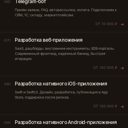
Telegram-бот
(06)
Приём заявок, FAQ, авторассылки, оплата. Подключаем к
CRM, 1С, складу, маркетплейсам.
ОТ 10 000 ₽
→
Разработка веб-приложения
(07)
SaaS, дашборды, внутренние инструменты, B2B-порталы.
Современный фронтенд, надёжный бэкенд, быстрая
итерация.
ОТ 100 000 ₽
→
Разработка нативного iOS-приложения
(08)
Swift и SwiftUI. Дизайн, разработка, публикация в App
Store, поддержка после релиза.
ОТ 100 000 ₽
→
Разработка нативного Android-приложения
(09)