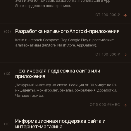
Swift и SwiftUI. Дизайн, разработка, публикация в App
Store, поддержка после релиза.
ОТ 100 000 ₽
→
Разработка нативного Android-приложения
(09)
Kotlin и Jetpack Compose. Под Google Play и российские
альтернативы (RuStore, NashStore, AppGallery).
ОТ 100 000 ₽
→
Техническая поддержка сайта или
(10)
приложения
Дежурный инженер на связи. Реакция от 30 минут на P1-
инциденты, мониторинг, бэкапы, обновления, доработки.
Четыре тарифа.
ОТ 5 000 ₽/МЕС
→
Информационная поддержка сайта и
(11)
интернет-магазина