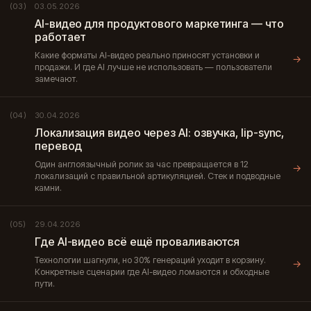
03.05.2026
(03)
AI-видео для продуктового маркетинга — что
работает
Какие форматы AI-видео реально приносят установки и
→
продажи. И где AI лучше не использовать — пользователи
замечают.
30.04.2026
(04)
Локализация видео через AI: озвучка, lip-sync,
перевод
Один англоязычный ролик за час превращается в 12
→
локализаций с правильной артикуляцией. Стек и подводные
камни.
29.04.2026
(05)
Где AI-видео всё ещё проваливаются
Технологии шагнули, но 30% генераций уходит в корзину.
→
Конкретные сценарии где AI-видео ломаются и обходные
пути.