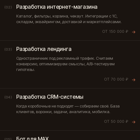
Разработка интернет-магазина
(02)
Каталог, фильтры, корзина, чекаут. Интеграции с 1С,
складом, эквайрингом, доставкой и маркетплейсами.
ОТ 150 000 ₽
→
Разработка лендинга
(03)
Одностраничник под рекламный трафик. Считаем
конверсию, оптимизируем смыслы, A/B-тестируем
гипотезы.
ОТ 70 000 ₽
→
Разработка CRM-системы
(04)
Когда коробочные не подходят — собираем своё. База
клиентов, воронки, задачи, аналитика, мобилка.
ОТ 50 000 ₽
→
Бот для MAX
(05)