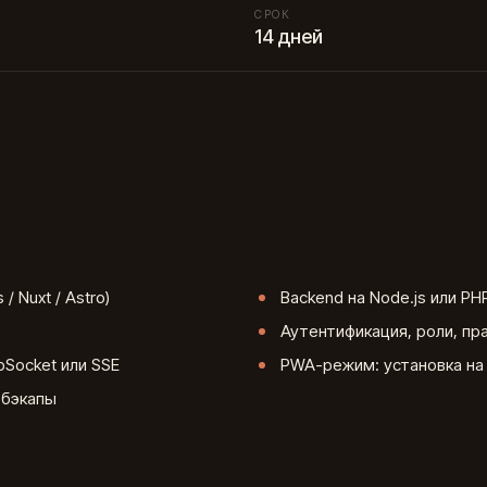
СРОК
14 дней
 / Nuxt / Astro)
Backend на Node.js или PH
s
Аутентификация, роли, пр
bSocket или SSE
PWA-режим: установка на 
 бэкапы