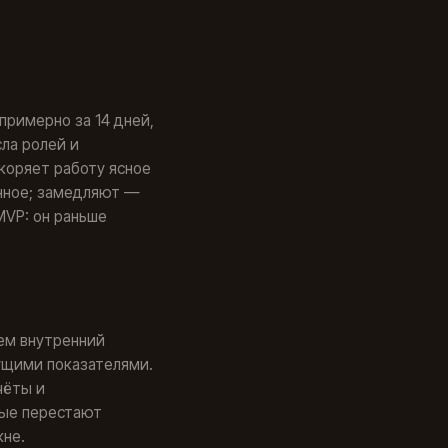
римерно за 14 дней,
ла ролей и
скоряет работу ясное
енное; замедляют —
MVP: он раньше
аем внутренний
кущими показателями.
чёты и
ные перестают
кне.