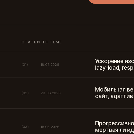
СТАТЬИ ПО ТЕМЕ
Ускорение изо
(01)
18.07.2026
lazy-load, res
Мобильная ве
(02)
23.06.2026
сайт, адаптив
Прогрессивно
(03)
18.06.2026
мёртвая ли и