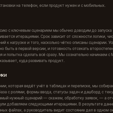
тановки на телефон, если продукт нужен и с мобильных.
сию с ключевым сценарием мы обычно доводим до запуска п
ивается итерациями. Срок зависит от сложности логики, чис
ий к нагрузке и того, насколько чётко описаны сценарии. У
но быть в первой версии, и готовность отсекать второстеп
 и попытка сделать всё сразу. Мы сознательно начинаем с 
казывает, куда развивать продукт.
ики
нии, которая ведёт учёт в таблицах и переписке, мы собир
база с ролями, формы ввода, статусы задач и дашборд с те
амый нужный сценарий — скажем, обработку заявок, — а от
ули добавляем следующими итерациями. В результате дан
нных файлах, а руководитель видит состояние дел в одном о