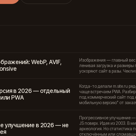
Изображения — главный вес с
бражений: WebP, AVIF,
ленивая загрузка и размеры
ponsive
ускоряют сайт в разы. Чекли
Когда-то делали m.site.ru р
рсия в 2026 — отдельный
чаще встречаем PWA. Разбир
 или PWA
под коммерческий сайт под к
мобильную версию" от заказ
Прогрессивное улучшение — 
JS поверх. Идея из 2003. В мир
е улучшение в 2026 — не
археология. Но статистика п
дея
отключённым или сломавшимс