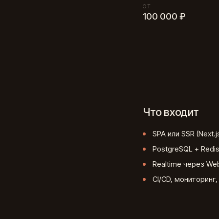
ОТ
100 000 ₽
Что входит
SPA или SSR (Next.js
PostgreSQL + Redi
Realtime через We
CI/CD, мониторинг,