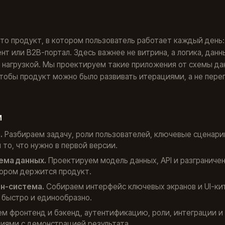
о продукт, в котором пользователь работает каждый день:
т или B2B-портал. Здесь важнее не витрина, а логика, данн
 нагрузкой. Мы проектируем такие приложения от схемы д
 чтобы продукт можно было развивать итерациями, а не пере
м
.
Разбираем задачу, роли пользователей, ключевые сценари
то, что нужно в первой версии.
ема данных.
Проектируем модель данных, API и разграниче
тором держится продукт.
йн-система.
Собираем интерфейс ключевых экранов и UI-ки
 быстро и единообразно.
м фронтенд и бэкенд, аутентификацию, роли, интеграции и
иями с демонстрацией результата.