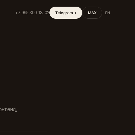
+7 995 300-18-02
Telegram
→
MAX
EN
онтенд,