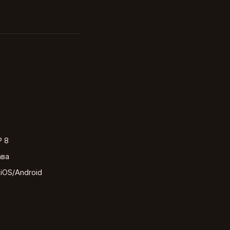
P 8
ава
iOS/Android