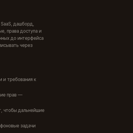
 SaaS, дашборд,
ые, права доступа и
анных до интерфейса
писывать через
и и требования к
ние прав —
т, чтобы дальнейшие
 фоновые задачи