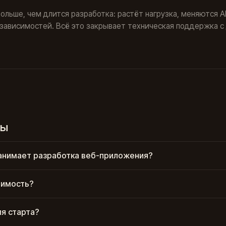
льше, чем длится разработка: растёт нагрузка, меняются AP
зависимостей. Всё это закрывает
техническая поддержка
с
сы
анимает разработка веб-приложения?
оимость?
ля старта?