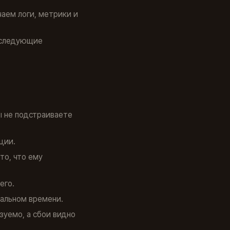
чаем логи, метрики и
м следующие
ы не подстраиваете
ции.
то, что ему
его.
еальном времени.
зуемо, а сбои видно