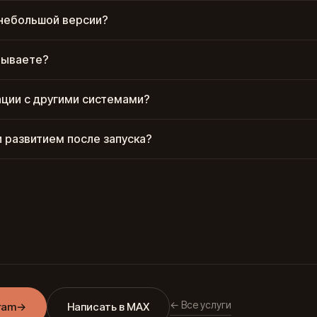
 небольшой версии?
тываете?
ации с другими системами?
 развитием после запуска?
← Все услуги
ram
→
Написать в MAX