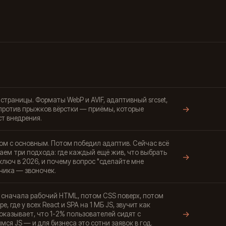
траницы. Форматы WebP и AVIF, адаптивный srcset,
→
 против прыжков вёрстки — приёмы, которые
ст внедрения.
ядом с основным. Потом победил адаптив. Сейчас всё
аем три подхода: где каждый ещё жив, что выбрать
→
люч в 2026, и почему вопрос "сделайте мне
чика — звоночек.
сначала рабочий HTML, потом CSS поверх, потом
е, где у всех React и SPA на 1 МБ JS, звучит как
→
оказывает, что 1-2% пользователей сидят с
я JS — и для бизнеса это сотни заявок в год.