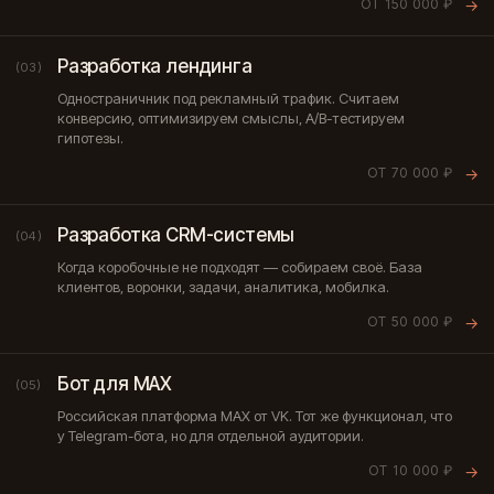
ОТ 150 000 ₽
→
Разработка лендинга
(03)
Одностраничник под рекламный трафик. Считаем
конверсию, оптимизируем смыслы, A/B-тестируем
гипотезы.
ОТ 70 000 ₽
→
Разработка CRM-системы
(04)
Когда коробочные не подходят — собираем своё. База
клиентов, воронки, задачи, аналитика, мобилка.
ОТ 50 000 ₽
→
Бот для MAX
(05)
Российская платформа MAX от VK. Тот же функционал, что
у Telegram-бота, но для отдельной аудитории.
ОТ 10 000 ₽
→