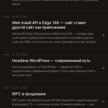
риски.
18.05.2026
(03)
Web Install API в Edge 148 — сайт ставит
другой сайт как приложение
Microsoft Edge 148 раскатал Web Install API — теперь один
→
сайт может предложить пользователю установить другой
сайт как PWA. Что это значит, кому пригодится и где грабли.
01.05.2026
(04)
Headless WordPress — современный путь
Не отказываемся от WordPress — берём его API и
→
подключаем современный фронт. Получаем зрелую CMS +
быстрый сайт.
20.01.2026
(05)
tRPC в продакшне
tRPC даёт типобезопасный API без OpenAPI и кодогенерации.
→
В монорепо TS — отличная штука. В микросервисах — нет.