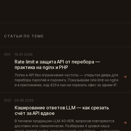
СТАТЬИ ПО ТЕМЕ
16.07.2026
(01)
Rate limit и защита API от перебора —
практика на nginx и PHP
Логин и API без ограничения частоты — открытая дверь для
→
перебора паролей и парсинга. Показываем rate limit на nginx
и в приложении, код 429 и как не порезать офис за одним IP.
04.06.2026
(02)
Кэширование ответов LLM — как срезать
счёт за API вдвое
В типовом продакшен-LLM 40–60% запросов повторяются
→
дословно или семантически. Разбираем 4 уровня кэша:
exact, prompt cache, семантический, на retrieve — и где какие